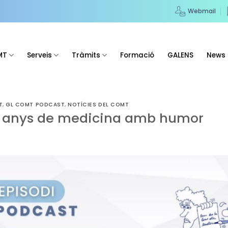
Webmail
MT
Serveis
Tràmits
Formació
GALENS
News
T
,
GL COMT PODCAST
,
NOTÍCIES DEL COMT
 anys de medicina amb humor