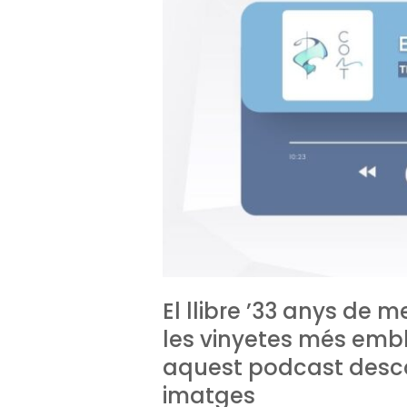
El llibre ’33 anys de
les vinyetes més emb
aquest podcast descob
imatges