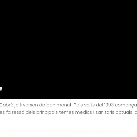
Dr. Cabré ja li venien de ben menut. Pels volts del 1993 començ
fa ressó dels principals temes mèdics i sanitaris actuals ja 