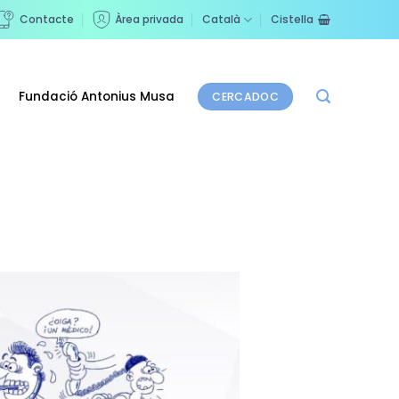
Contacte
Àrea privada
Català
Cistella
Fundació Antonius Musa
CERCADOC