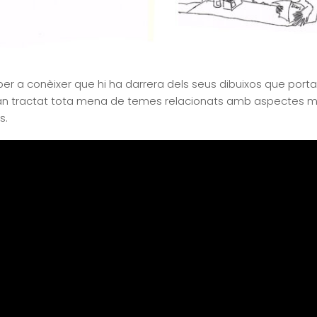
er a conèixer que hi ha darrera dels seus dibuixos que porta fe
’han tractat tota mena de temes relacionats amb aspectes mè
s.