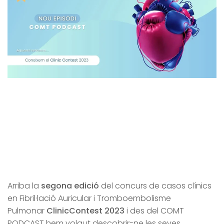
Arriba la
segona edició
del concurs de casos clínics
en Fibril·lació Auricular i Tromboembolisme
Pulmonar
ClinicContest 2023
i des del COMT
PODCAST hem volgut descobrir-ne les seves