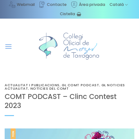
Skip
Webmail
Contacte
Àrea privada
Català
to
Cistella
content
ACTUALITAT I PUBLICACIONS
,
GL COMT PODCAST
,
GL NOTICIES
ACTUALITAT
,
NOTÍCIES DEL COMT
COMT PODCAST – Clinc Contest
2023