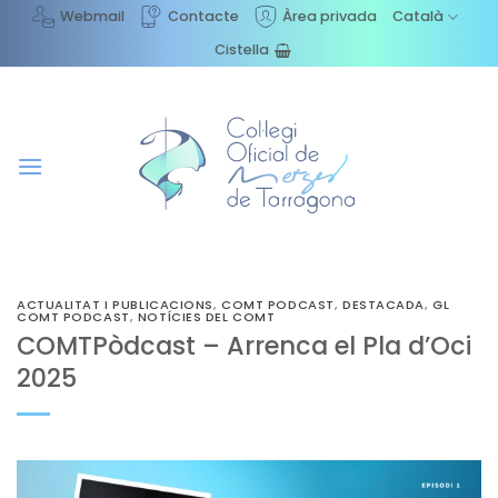
Skip
Webmail
Contacte
Àrea privada
Català
to
Cistella
content
ACTUALITAT I PUBLICACIONS
,
COMT PODCAST
,
DESTACADA
,
GL
COMT PODCAST
,
NOTÍCIES DEL COMT
COMTPòdcast – Arrenca el Pla d’Oci
2025