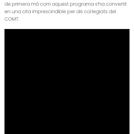
de primera mà com aquest programa s’ha convertit
en una cita imprescindible per als col·legiats del
COMT.