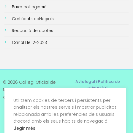
Baixa col·legiació
Certificats col·legials
Reducció de quotes
Canal Llei 2-2023
Avís legal i Política de
© 2026 Col·legi Oficial de
privacitat
Metges de Tarragona. Tots
els drets reservats
Utilitzem cookies de tercers i persistents per
Termes i condicions
analitzar els nostres serveis i mostrar publicitat
relacionada amb les preferències dels usuaris
Política de cookies
d’acord amb els seus hàbits de navegació.
Condicions generals de
Llegir més
venda