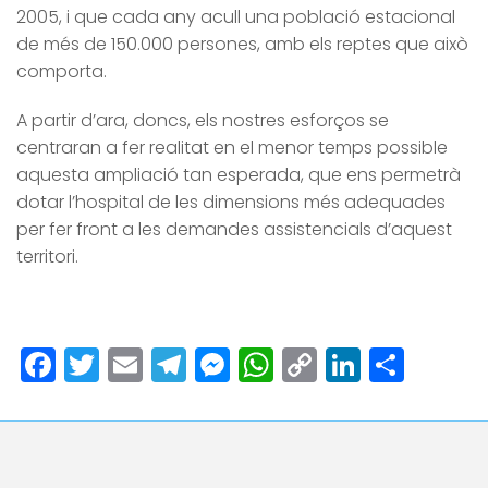
2005, i que cada any acull una població estacional
de més de 150.000 persones, amb els reptes que això
comporta.
A partir d’ara, doncs, els nostres esforços se
centraran a fer realitat en el menor temps possible
aquesta ampliació tan esperada, que ens permetrà
dotar l’hospital de les dimensions més adequades
per fer front a les demandes assistencials d’aquest
territori.
Facebook
Twitter
Email
Telegram
Messenger
WhatsApp
Copy
LinkedI
Comp
Link