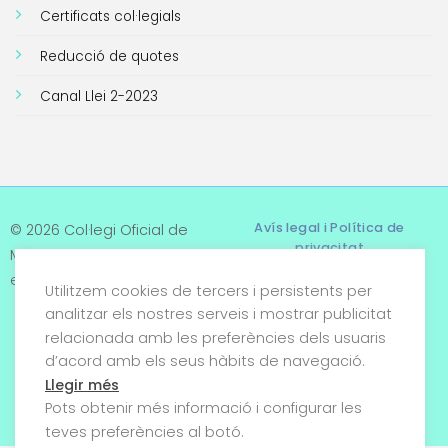
Certificats col·legials
Reducció de quotes
Canal Llei 2-2023
Avís legal i Política de
© 2026 Col·legi Oficial de
privacitat
Metges de Tarragona. Tots
els drets reservats
Utilitzem cookies de tercers i persistents per
Termes i condicions
analitzar els nostres serveis i mostrar publicitat
relacionada amb les preferències dels usuaris
Política de cookies
d’acord amb els seus hàbits de navegació.
Condicions generals de
Llegir més
venda
Pots obtenir més informació i configurar les
teves preferències al botó.