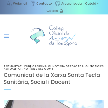
Skip
Webmail
Contacte
Àrea privada
Català
to
Cistella
content
ACTUALITAT I PUBLICACIONS
,
GL NOTICIA DESTACADA
,
GL NOTICIES
ACTUALITAT
,
NOTÍCIES DEL COMT
Comunicat de la Xarxa Santa Tecla
Sanitària, Social i Docent