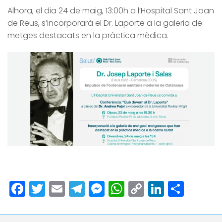
Alhora, el dia 24 de maig, 13:00h a l’Hospital Sant Joan
de Reus, s’incorporarà el Dr. Laporte a la galeria de
metges destacats en la pràctica mèdica.
Facebook
Twitter
Email
Telegram
Messenger
WhatsApp
Copy
LinkedI
Comp
Link