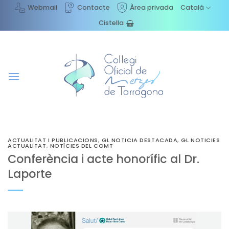
Skip
Webmail
Contacte
Àrea privada
Català
to
Cistella
content
ACTUALITAT I PUBLICACIONS
,
GL NOTICIA DESTACADA
,
GL NOTICIES
ACTUALITAT
,
NOTÍCIES DEL COMT
Conferència i acte honorífic al Dr.
Laporte