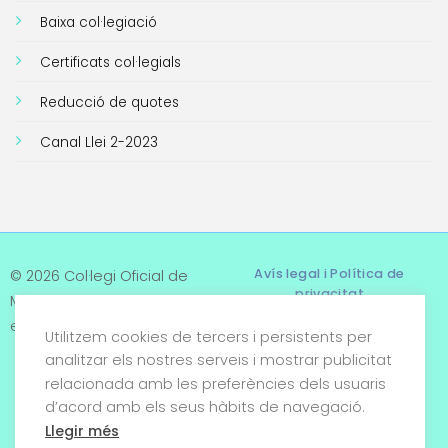
Baixa col·legiació
Certificats col·legials
Reducció de quotes
Canal Llei 2-2023
Avís legal i Política de
© 2026 Col·legi Oficial de
privacitat
Metges de Tarragona. Tots
els drets reservats
Utilitzem cookies de tercers i persistents per
Termes i condicions
analitzar els nostres serveis i mostrar publicitat
relacionada amb les preferències dels usuaris
Política de cookies
d’acord amb els seus hàbits de navegació.
Condicions generals de
Llegir més
venda