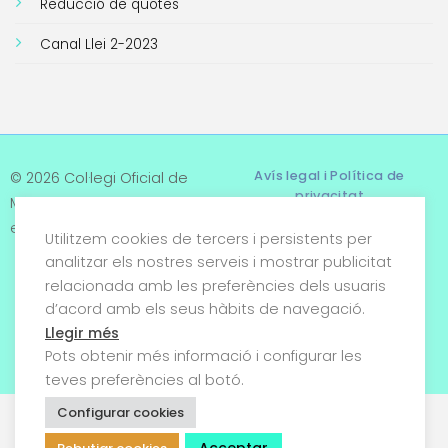
Reducció de quotes
Canal Llei 2-2023
Avís legal i Política de
© 2026 Col·legi Oficial de
privacitat
Metges de Tarragona. Tots
els drets reservats
Utilitzem cookies de tercers i persistents per
Termes i condicions
analitzar els nostres serveis i mostrar publicitat
relacionada amb les preferències dels usuaris
Política de cookies
d’acord amb els seus hàbits de navegació.
Condicions generals de
Llegir més
venda
Pots obtenir més informació i configurar les
teves preferències al botó.
Configurar cookies