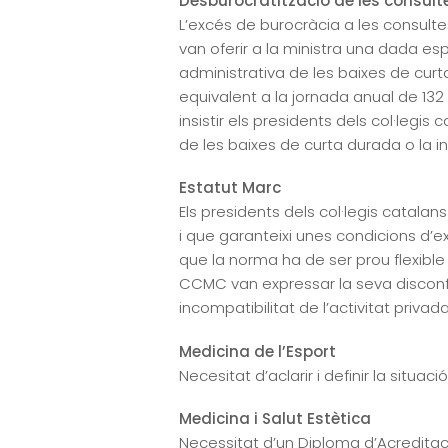
Desburocratització de les consulte
L’excés de burocràcia a les consulte
van oferir a la ministra una dada es
administrativa de les baixes de curt
equivalent a la jornada anual de 132
insistir els presidents dels col·legis
de les baixes de curta durada o la i
Estatut Marc
Els presidents dels col·legis catala
i que garanteixi unes condicions d’e
que la norma ha de ser prou flexible 
CCMC van expressar la seva disconfo
incompatibilitat de l’activitat priva
Medicina de l’Esport
Necesitat d’aclarir i definir la situac
Medicina i Salut Estètica
Necessitat d’un Diploma d’Acreditació