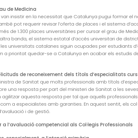
rau de Medicina
ns van insistir en la necessitat que Catalunya pugui formar e
ambé pot requerir revisar l’oferta de places i el sistema d’ac
és de 1.300 places universitàries per cursar el grau de Medici
ra banda, el sistema estatal d’accés universitari de distric
 les universitats catalanes siguin ocupades per estudiants d
m a prioritat quedar-se a Catalunya en acabar els estudis de
ol·licituds de reconeixement dels títols d’especialitats c
istra de Sanitat que molts professionals amb títols d’especi
bre una resposta per part del ministeri de Sanitat a les seves 
ilitzar aquesta resposta per tal que aquells professionals 
com a especialistes amb garanties. En aquest sentit, els col·l
’avaluació i de gestió.
 a l’avaluació competencial als Col·legis Professionals