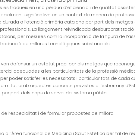
s, especialment, a l’atenció primària
s es tradueix en una pèrdua d’eficiència i de qualitat assist
pecialment significativa en un context de manca de profession
a durada a l’atenció primària catalana per part dels metges 
 professionals. La llargament reivindicada desburocratitzaci
 catalans, per mesures com la incorporació de la figura de l’assi
ntroducció de millores tecnològiques substancials.
ns van defensar un estatut propi per als metges que reconegui
xercici adequades a les particularitats de la professió mèdica
per poder satisfer les necessitats i particularitats de cada 
rmitat amb aspectes concrets previstos a l’esborrany d’Est
da per part dels caps de servei del sistema públic.
ió de l’especialitat i de formular propostes de millora.
 a l’Àrea funcional de Medicina i Salut Estètica per tal de re