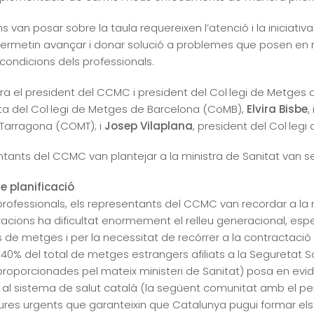
van posar sobre la taula requereixen l’atenció i la iniciativa 
permetin avançar i donar solució a problemes que posen en r
s condicions dels professionals.
stra el president del CCMC i president del Col·legi de Metges 
ta del Col·legi de Metges de Barcelona (CoMB),
Elvira Bisbe
,
 Tarragona (COMT); i
Josep Vilaplana
, president del Col·le
ntants del CCMC van plantejar a la ministra de Sanitat van se
 planificació
 professionals, els representants del CCMC van recordar a la
tracions ha dificultat enormement el relleu generacional, esp
s de metges i per la necessitat de recórrer a la contracta
40% del total de metges estrangers afiliats a la Seguretat Soci
oporcionades pel mateix ministeri de Sanitat) posa en evi
l sistema de salut català (la següent comunitat amb el p
res urgents que garanteixin que Catalunya pugui formar els