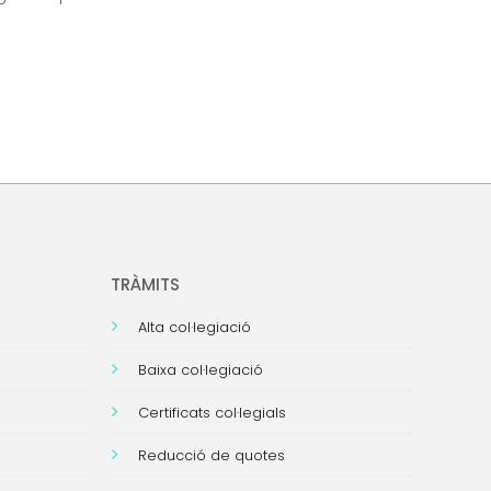
TRÀMITS
Alta col·legiació
Baixa col·legiació
Certificats col·legials
Reducció de quotes