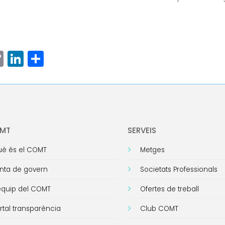
ram
senger
hatsApp
Copy
LinkedIn
Comparteix
Link
OMT
SERVEIS
è és el COMT
Metges
nta de govern
Societats Professionals
equip del COMT
Ofertes de treball
rtal transparència
Club COMT