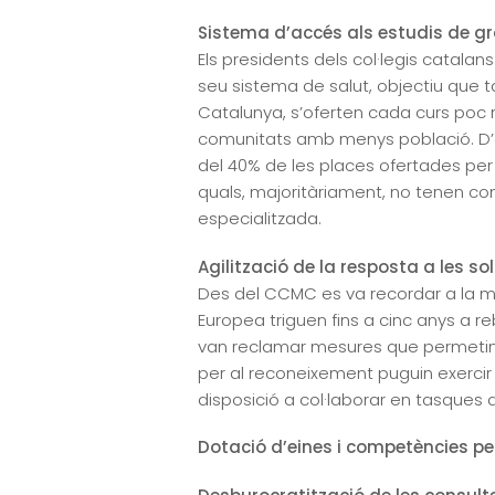
Sistema d’accés als estudis de g
Els presidents dels col·legis catala
seu sistema de salut, objectiu que t
Catalunya, s’oferten cada curs poc m
comunitats amb menys població. D’alt
del 40% de les places ofertades per
quals, majoritàriament, no tenen co
especialitzada.
Agilització de la resposta a les s
Des del CCMC es va recordar a la min
Europea triguen fins a cinc anys a re
van reclamar mesures que permetin ag
per al reconeixement puguin exercir 
disposició a col·laborar en tasques d
Dotació d’eines i competències per