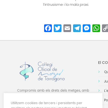
l’intrusisme i la mala praxi.
Facebook
Twitter
Email
Teleg
Mes
W
El C
Qu
Ju
Compromís amb els drets dels metges, amb
L'
la formació de qualitat i amb la tecnologia.
Po
Utilitzem cookies de tercers i persistents per