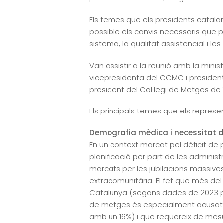
Els temes que els presidents catalans 
possible els canvis necessaris que 
sistema, la qualitat assistencial i le
Van assistir a la reunió amb la mini
vicepresidenta del CCMC i presiden
president del Col·legi de Metges de
Els principals temes que els represe
Demografia mèdica i necessitat de
En un context marcat pel dèficit de
planificació per part de les adminis
marcats per les jubilacions massive
extracomunitària. El fet que més del 
Catalunya (segons dades de 2023 pr
de metges és especialment acusat a
amb un 16%) i que requereix de mesu