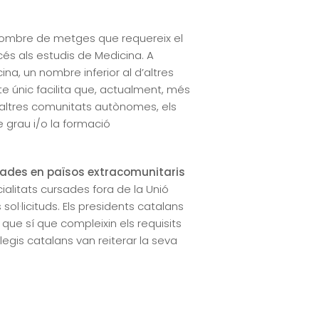
l nombre de metges que requereix el
cés als estudis de Medicina. A
na, un nombre inferior al d’altres
te únic facilita que, actualment, més
’altres comunitats autònomes, els
 grau i/o la formació
ursades en països extracomunitaris
alitats cursades fora de la Unió
sol·licituds. Els presidents catalans
que sí que compleixin els requisits
egis catalans van reiterar la seva