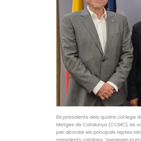
Els presidents dels quatre col·legis
Metges de Catalunya (CCMC), es van 
per abordar els principals reptes re
presidents catalans, “exigeixen la 