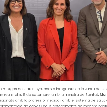
 de metges de Catalunya, com a integrants de la Junta de Gov
reunir ahir, 8 de setembre, amb la ministra de Sanitat,
Món
lacionats amb la professió mèdica i amb el sistema de salut 
implementació de canvis i nous enfocaments de manera priori