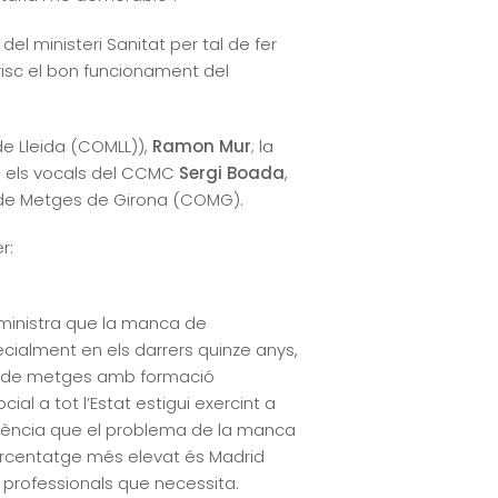
del ministeri Sanitat per tal de fer
isc el bon funcionament del
de Lleida (COMLL)),
Ramon Mur
; la
 i els vocals del CCMC
Sergi Boada
,
gi de Metges de Girona (COMG).
r:
 ministra que la manca de
ecialment en els darrers quinze anys,
ció de metges amb formació
al a tot l’Estat estigui exercint a
dència que el problema de la manca
ercentatge més elevat és Madrid
 professionals que necessita.