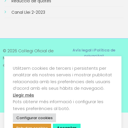
Reducció de quotes
Canal Llei 2-2023
Avís legal i Política de
© 2026 Col·legi Oficial de
privacitat
Metges de Tarragona. Tots
els drets reservats
Utilitzem cookies de tercers i persistents per
Termes i condicions
analitzar els nostres serveis i mostrar publicitat
relacionada amb les preferències dels usuaris
Política de cookies
d’acord amb els seus hàbits de navegació.
Condicions generals de
Llegir més
venda
Pots obtenir més informació i configurar les
teves preferències al botó.
Configurar cookies