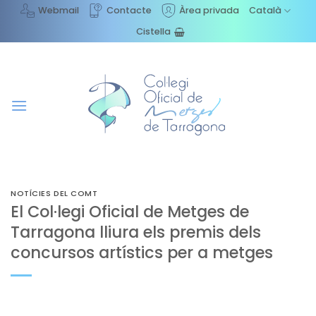
Skip
Webmail
Contacte
Àrea privada
Català
to
Cistella
content
NOTÍCIES DEL COMT
El Col·legi Oficial de Metges de
Tarragona lliura els premis dels
concursos artístics per a metges