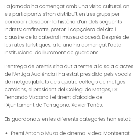
La jornada ha començat amb una visita cultural, on
els participants s’han distribuït en tres grups per
conèixer i descobrir la història d’un dels següents
indrets: amfiteatre, pretori i capçalera del circ i
claustre de la catedral i museu diocesà. Després de
les rutes turístiques, a la una ha començat l’acte
institucional de lliurament de guardons.
L’entrega de premis s’ha dut a terme a la sala d’actes
de l’Antiga Audiència i ha estat presidida pels vocals
de metges jubilats dels quatre col·legis de metges
catalans, el president del Col·legi de Metges, Dr.
Fernando Vizcarro i el tinent d’alcalde de
l’Ajuntament de Tarragona, Xavier Tarrés.
Els guardonats en les diferents categories han estat:
Premi Antonio Muza de cinema-video: Montserrat