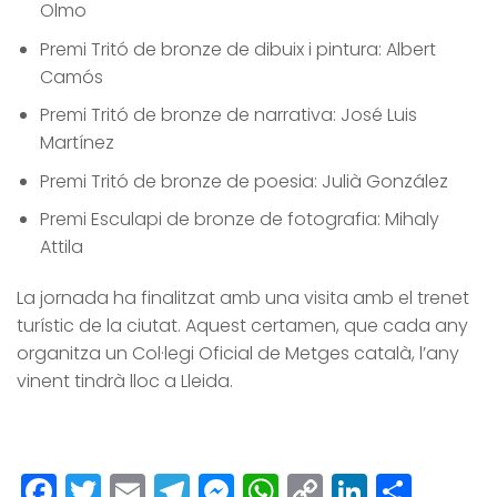
Olmo
Premi Tritó de bronze de dibuix i pintura: Albert
Camós
Premi Tritó de bronze de narrativa: José Luis
Martínez
Premi Tritó de bronze de poesia: Julià González
Premi Esculapi de bronze de fotografia: Mihaly
Attila
La jornada ha finalitzat amb una visita amb el trenet
turístic de la ciutat. Aquest certamen, que cada any
organitza un Col·legi Oficial de Metges català, l’any
vinent tindrà lloc a Lleida.
Facebook
Twitter
Email
Telegram
Messenger
WhatsApp
Copy
LinkedI
Comp