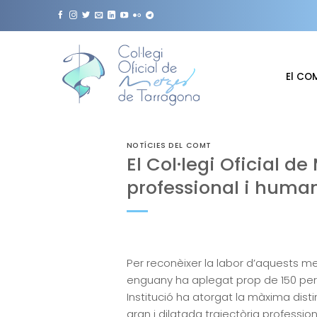
Skip
to
content
El CO
NOTÍCIES DEL COMT
El Col·legi Oficial d
professional i human
Per reconèixer la labor d’aquests m
enguany ha aplegat prop de 150 person
Institució ha atorgat la màxima disti
gran i dilatada trajectòria profess