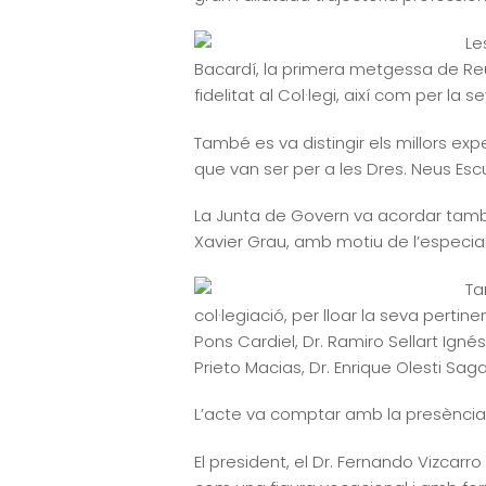
Le
Bacardí, la primera metgessa de Reus,
fidelitat al Col·legi, així com per la 
També es va distingir els millors expe
que van ser per a les Dres. Neus Escu
La Junta de Govern va acordar també co
Xavier Grau, amb motiu de l’especial 
Ta
col·legiació, per lloar la seva pertin
Pons Cardiel, Dr. Ramiro Sellart Ignés
Prieto Macias, Dr. Enrique Olesti Saga
L’acte va comptar amb la presència d
El president, el Dr. Fernando Vizcarro