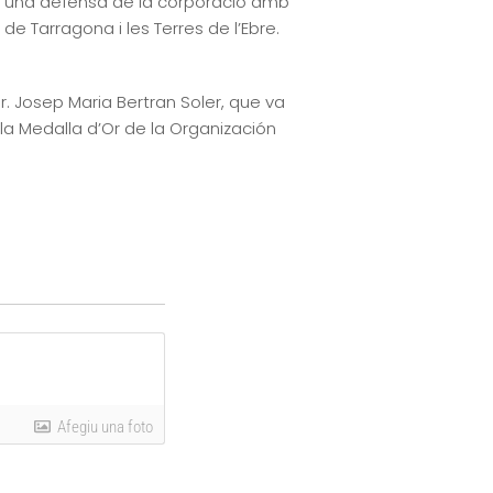
fer una defensa de la corporació amb
 Tarragona i les Terres de l’Ebre.
r. Josep Maria Bertran Soler, que va
a la Medalla d’Or de la Organización
Afegiu una foto