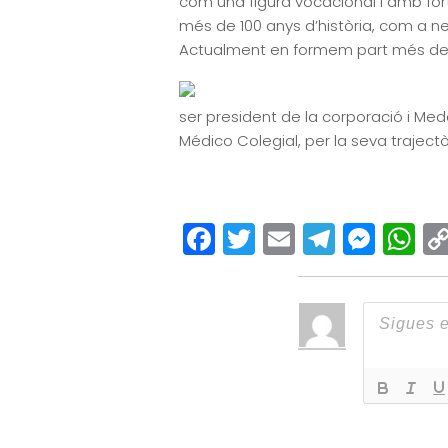
com una figura vocacional i amb fort
més de 100 anys d’història, com a ne
Actualment en formem part més de 3
ser president de la corporació i Meda
Médico Colegial, per la seva traject
Facebook
Twitter
Email
Teleg
Mes
W