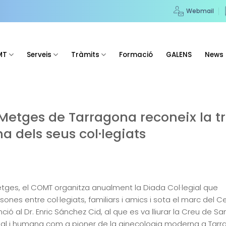
Webmail
MT
Serveis
Tràmits
Formació
GALENS
News
e Metges de Tarragona reconeix la t
a dels seus col·legiats
etges, el COMT organitza anualment la Diada Col·legial que
es entre col·legiats, familiars i amics i sota el marc del Ce
nció al Dr. Enric Sánchez Cid, al que es va lliurar la Creu de
ional i humana com a pioner de la ginecologia moderna a Tarr