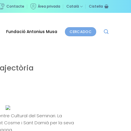
Contacte
Àrea privada
Català
Cistella
Fundació Antonius Musa
CERCADOC
rajectòria
ntre Cultural del Seminari. La
 Sant Cosme i Sant Damià per la seva
agona.