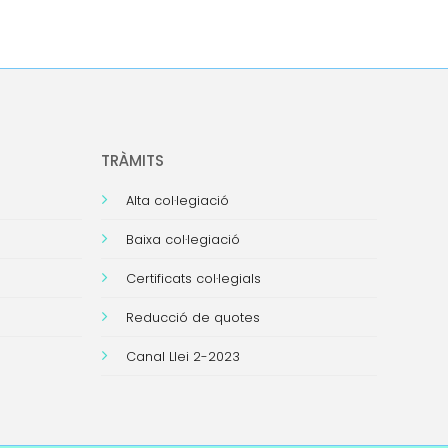
TRÀMITS
Alta col·legiació
Baixa col·legiació
Certificats col·legials
Reducció de quotes
Canal Llei 2-2023