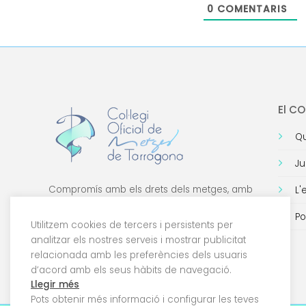
0
COMENTARIS
El C
Qu
Ju
Compromís amb els drets dels metges, amb
L'
la formació de qualitat i amb la tecnologia.
Po
Utilitzem cookies de tercers i persistents per
analitzar els nostres serveis i mostrar publicitat
relacionada amb les preferències dels usuaris
d’acord amb els seus hàbits de navegació.
Llegir més
Pots obtenir més informació i configurar les teves