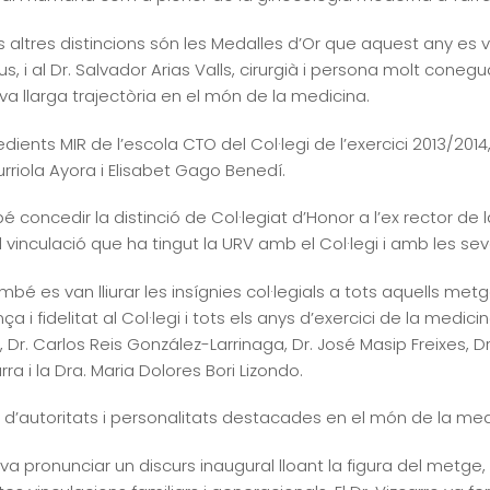
s altres distincions són les Medalles d’Or que aquest any es van
 i al Dr. Salvador Arias Valls, cirurgià i persona molt conegud
seva llarga trajectòria en el món de la medicina.
dients MIR de l’escola CTO del Col·legi de l’exercici 2013/2014
rriola Ayora i Elisabet Gago Benedí.
ncedir la distinció de Col·legiat d’Honor a l’ex rector de la U
vinculació que ha tingut la URV amb el Col·legi i amb les seves
mbé es van lliurar les insígnies col·legials a tots aquells m
ença i fidelitat al Col·legi i tots els anys d’exercici de la med
, Dr. Carlos Reis González-Larrinaga, Dr. José Masip Freixes, Dr
rra i la Dra. Maria Dolores Bori Lizondo.
’autoritats i personalitats destacades en el món de la medici
 va pronunciar un discurs inaugural lloant la figura del metge,