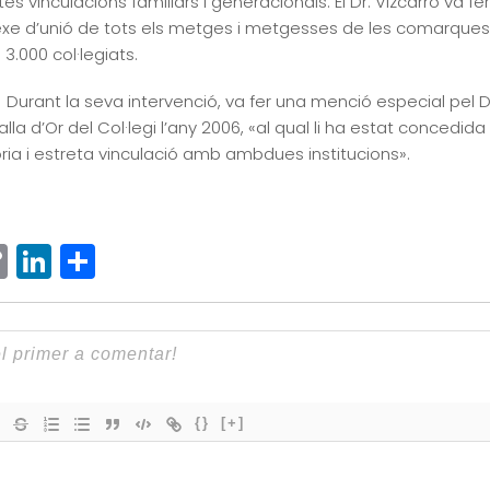
es vinculacions familiars i generacionals. El Dr. Vizcarro va 
xe d’unió de tots els metges i metgesses de les comarques de
.000 col·legiats.
Durant la seva intervenció, va fer una menció especial pel D
lla d’Or del Col·legi l’any 2006, «al qual li ha estat concedid
òria i estreta vinculació amb ambdues institucions».
ram
senger
hatsApp
Copy
LinkedIn
Comparteix
Link
{}
[+]