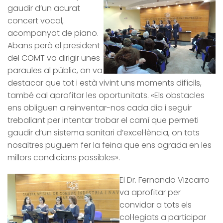
gaudir d’un acurat
concert vocal,
acompanyat de piano.
Abans però el president
del COMT va dirigir unes
paraules al públic, on va
destacar que tot i està vivint uns
moments difícils,
també cal aprofitar les oportunitats. «Els obstacles
ens obliguen a reinventar-nos cada dia i seguir
treballant per intentar trobar el camí que permeti
gaudir d’un sistema sanitari d’excel·lència, on tots
nosaltres puguem fer la feina que ens agrada en les
millors condicions possibles».
El Dr. Fernando Vizcarro
va aprofitar per
convidar a tots els
col·legiats
a participar