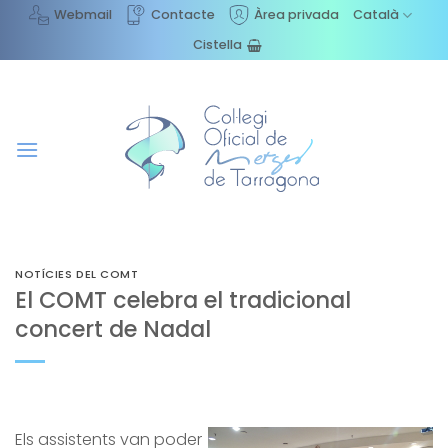
Skip
Webmail
Contacte
Àrea privada
Català
to
Cistella
content
NOTÍCIES DEL COMT
El COMT celebra el tradicional
concert de Nadal
Els assistents van poder