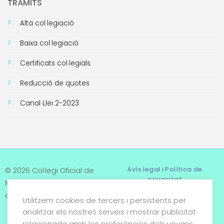
TRÀMITS
Alta col·legiació
Baixa col·legiació
Certificats col·legials
Reducció de quotes
Canal Llei 2-2023
Avís legal i Política de
© 2026 Col·legi Oficial de
privacitat
Metges de Tarragona. Tots
els drets reservats
Utilitzem cookies de tercers i persistents per
Termes i condicions
analitzar els nostres serveis i mostrar publicitat
relacionada amb les preferències dels usuaris
Política de cookies