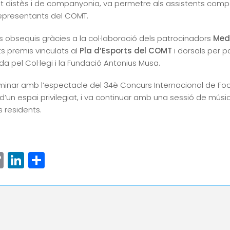
 distès i de companyonia, va permetre als assistents compar
representants del COMT.
os obsequis gràcies a la col·laboració dels patrocinadors
Med
ts premis vinculats al
Pla d’Esports del COMT
i dorsals per pa
da pel Col·legi i la Fundació Antonius Musa.
lminar amb l’espectacle del 34è Concurs Internacional de Focs
’un espai privilegiat, i va continuar amb una sessió de música
 residents.
ram
senger
hatsApp
Copy
LinkedIn
Comparteix
Link