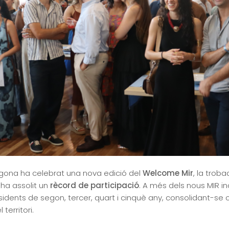
ragona ha celebrat una nova edició del
Welcome Mir
, la trob
ha assolit un
rècord de participació
. A més dels nous MIR i
dents de segon, tercer, quart i cinquè any, consolidant-se
territori.