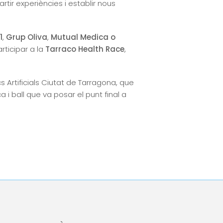
tir experiències i establir nous
1
,
Grup Oliva
,
Mutual Medica o
rticipar a la
Tarraco Health Race
,
 Artificials Ciutat de Tarragona, que
 i ball que va posar el punt final a