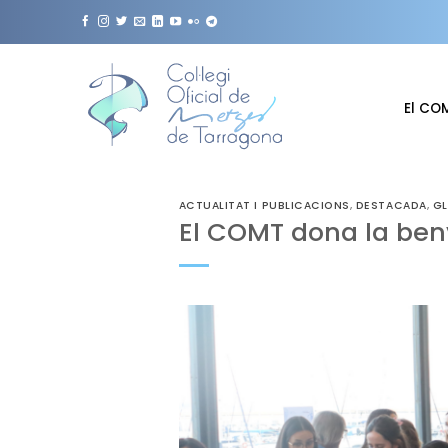
Skip
to
content
El CO
ACTUALITAT I PUBLICACIONS
,
DESTACADA
,
GL
El COMT dona la ben