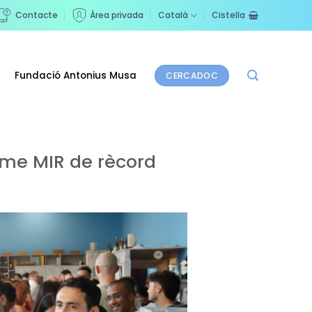
Contacte
Àrea privada
Català
Cistella
Fundació Antonius Musa
CERCADOC
ome MIR de rècord