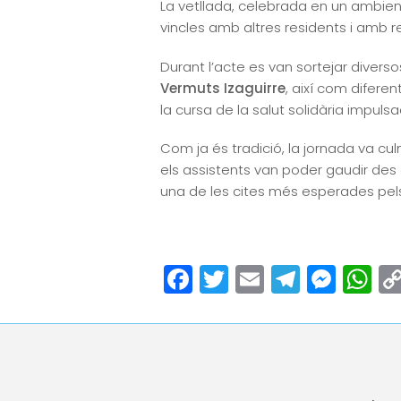
La vetllada, celebrada en un ambient
vincles amb altres residents i amb 
Durant l’acte es van sortejar divers
Vermuts Izaguirre
, així com diferen
la cursa de la salut solidària impulsa
Com ja és tradició, la jornada va cu
els assistents van poder gaudir des d
una de les cites més esperades pels
Facebook
Twitter
Email
Teleg
Mes
W