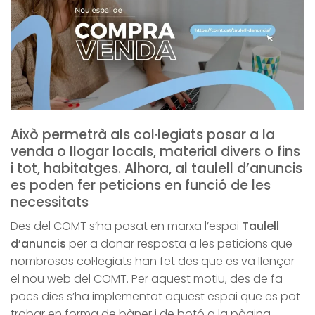
Això permetrà als col·legiats posar a la
venda o llogar locals, material divers o fins
i tot, habitatges. Alhora, al taulell d’anuncis
es poden fer peticions en funció de les
necessitats
Des del COMT s’ha posat en marxa l’espai
Taulell
d’anuncis
per a donar resposta a les peticions que
nombrosos col·legiats han fet des que es va llençar
el nou web del COMT. Per aquest motiu, des de fa
pocs dies s’ha implementat aquest espai que es pot
trobar en forma de bàner i de botó a la pàgina