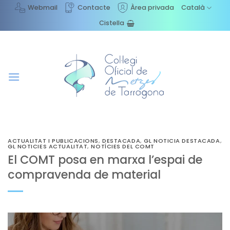
Skip
Webmail
Contacte
Àrea privada
Català
to
Cistella
content
ACTUALITAT I PUBLICACIONS
,
DESTACADA
,
GL NOTICIA DESTACADA
,
GL NOTICIES ACTUALITAT
,
NOTÍCIES DEL COMT
El COMT posa en marxa l’espai de
compravenda de material