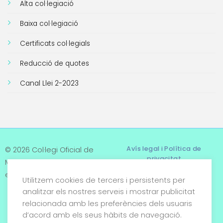
Alta col·legiació
Baixa col·legiació
Certificats col·legials
Reducció de quotes
Canal Llei 2-2023
Avís legal i Política de
© 2026 Col·legi Oficial de
privacitat
Metges de Tarragona. Tots
els drets reservats
Utilitzem cookies de tercers i persistents per
Termes i condicions
analitzar els nostres serveis i mostrar publicitat
relacionada amb les preferències dels usuaris
Política de cookies
d’acord amb els seus hàbits de navegació.