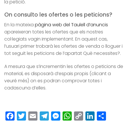
la petició.
On consulto les ofertes o les peticions?
En la mateixa
pàgina web del Taulell d’anuncis
apareixeran totes les ofertes que els nostres
col·legiats vagin implementant. En aquest cas,
l’usuari primer trobarà les ofertes de venda o lloguer i
tot seguit les peticions de l’apartat Què necessites?.
A mesura que s’incrementin les ofertes o peticions de
material, es disposarà d’espais propis (clicant a
veuré més) on es podran comprovar totes i
cadascuna d’elles.
Facebook
Twitter
Email
Telegram
Messenger
WhatsApp
Copy
LinkedI
Comp
Link