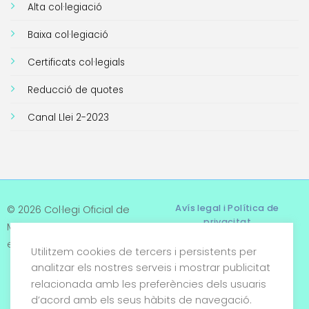
Alta col·legiació
Baixa col·legiació
Certificats col·legials
Reducció de quotes
Canal Llei 2-2023
Avís legal i Política de
© 2026 Col·legi Oficial de
privacitat
Metges de Tarragona. Tots
els drets reservats
Utilitzem cookies de tercers i persistents per
Termes i condicions
analitzar els nostres serveis i mostrar publicitat
relacionada amb les preferències dels usuaris
Política de cookies
d’acord amb els seus hàbits de navegació.