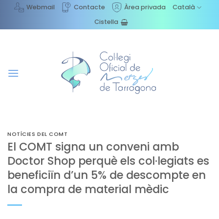
Skip
Webmail
Contacte
Àrea privada
Català
to
Cistella
content
NOTÍCIES DEL COMT
El COMT signa un conveni amb
Doctor Shop perquè els col·legiats es
beneficiïn d’un 5% de descompte en
la compra de material mèdic