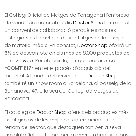
El Col·legi Oficial de Metges de Tarragona i l’empresa
de venda de material mèdic
Doctor Shop
han signat
un conveni de col·laboració perquè els nostres
col·legiats es beneficiïn d’avantatges en la compra
de material mèdic. En concret,
Doctor Shop
oferirà un
5% de descompte en els més de 8.000 productes de
la seva
web
. Per obtenir-lo, cal que posar el codi
«COMT1617»
en fer el procés d’adquisició del
material. A banda del servei online,
Doctor Shop
també té un show room a Barcelona, al passeig de la
Bonanova, 47, a la seu del Col·legi de Metges de
Barcelona.
El catàleg de
Doctor Shop
ofereix els productes més
prestigiosos de les empreses internacionals de
renom del sector, que destaquen tan per la seva
absoluta fiabilitat, com per la recerca d’innovacions