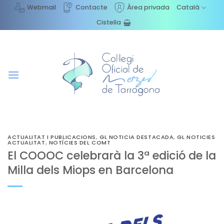
Skip
Webmail
Contacte
Àrea privada
Català
to
Cistella
content
ACTUALITAT I PUBLICACIONS
,
GL NOTICIA DESTACADA
,
GL NOTICIES
ACTUALITAT
,
NOTÍCIES DEL COMT
El COOOC celebrarà la 3ª edició de la
Milla dels Miops en Barcelona