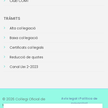
Club COMT
TRÀMITS
Alta col·legiació
Baixa col·legiació
Certificats col·legials
Reducció de quotes
Canal Llei 2-2023
Avís legal i Política de
© 2026 Col·legi Oficial de
privacitat
Metges de Tarragona. Tots