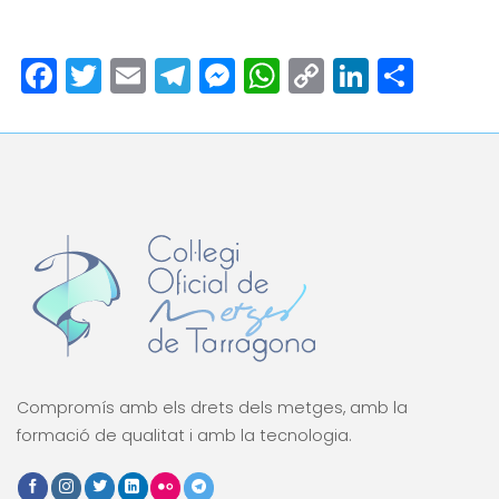
Facebook
Twitter
Email
Telegram
Messenger
WhatsApp
Copy
LinkedI
Comp
Link
Compromís amb els drets dels metges, amb la
formació de qualitat i amb la tecnologia.