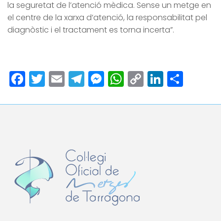
la seguretat de l’atenció mèdica. Sense un metge en
el centre de la xarxa d’atenció, la responsabilitat pel
diagnòstic i el tractament es torna incerta”.
Facebook
Twitter
Email
Telegram
Messenger
WhatsApp
Copy
LinkedI
Comp
Link