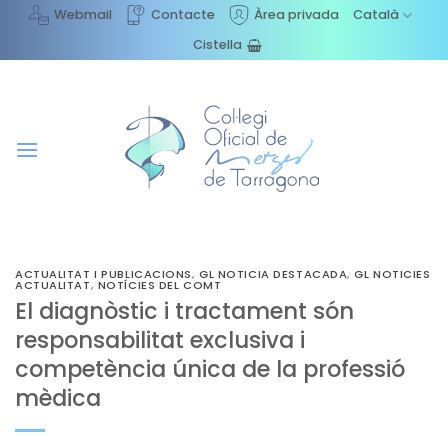
Skip
Webmail
Contacte
Àrea privada
Català
to
Cistella
content
ACTUALITAT I PUBLICACIONS
,
GL NOTICIA DESTACADA
,
GL NOTICIES
ACTUALITAT
,
NOTÍCIES DEL COMT
El diagnòstic i tractament són
responsabilitat exclusiva i
competència única de la professió
mèdica