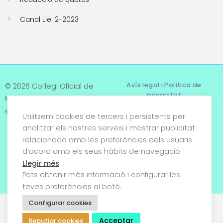
Canal Llei 2-2023
Avís legal i Política de
© 2026 Col·legi Oficial de
privacitat
Metges de Tarragona. Tots
els drets reservats
Utilitzem cookies de tercers i persistents per
Termes i condicions
analitzar els nostres serveis i mostrar publicitat
relacionada amb les preferències dels usuaris
Política de cookies
d’acord amb els seus hàbits de navegació.
Condicions generals de
Llegir més
venda
Pots obtenir més informació i configurar les
teves preferències al botó.
Configurar cookies
Acceptar
Rebutjar cookies