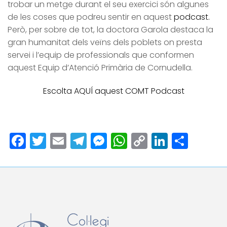
trobar un metge durant el seu exercici són algunes
de les coses que podreu sentir en aquest
podcast.
Però, per sobre de tot, la doctora Garola destaca la
gran humanitat dels veïns dels poblets on presta
servei i l’equip de professionals que conformen
aquest Equip d’Atenció Primària de Cornudella.
Escolta AQUÍ aquest COMT Podcast
Facebook
Twitter
Email
Telegram
Messenger
WhatsApp
Copy
LinkedI
Comp
Link