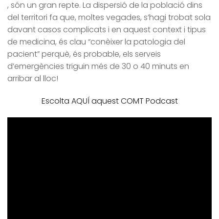
, són un gran repte. La dispersió de la població dins
del territori fa que, moltes vegades, s’hagi trobat sola
davant casos complicats i en aquest context i tipus
de medicina, és clau “conèixer la patologia del
pacient” perquè, és probable, els serveis
d’emergències triguin més de 30 o 40 minuts en
arribar al lloc!
Escolta AQUÍ aquest COMT Podcast