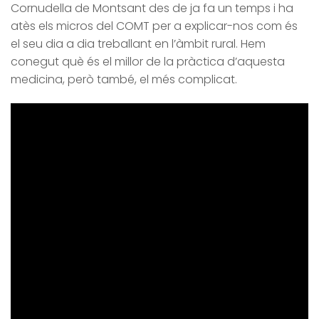
Cornudella de Montsant des de ja fa un temps i ha
atès els micros del COMT per a explicar-nos com és
el seu dia a dia treballant en l’àmbit rural. Hem
conegut què és el millor de la pràctica d’aquesta
medicina, però també, el més complicat.