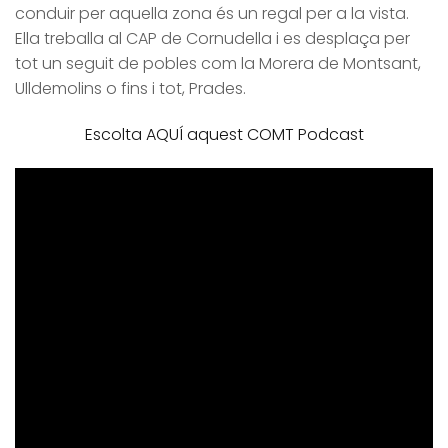
conduir per aquella zona és un regal per a la vista.
Ella treballa al CAP de Cornudella i es desplaça per
tot un seguit de pobles com la Morera de Montsant,
Ulldemolins o fins i tot, Prades.
Escolta AQUÍ aquest COMT Podcast