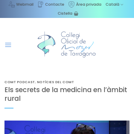
Skip
Webmail
Contacte
Àrea privada
Català
to
Cistella
content
COMT PODCAST
,
NOTÍCIES DEL COMT
Els secrets de la medicina en l’àmbit
rural