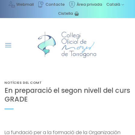
Skip
Webmail
Contacte
Àrea privada
Català
to
Cistella
content
NOTÍCIES DEL COMT
En preparació el segon nivell del curs
GRADE
La fundació per a la formació de la Organización