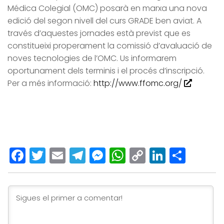
Médica Colegial (OMC) posarà en marxa una nova
edició del segon nivell del curs GRADE ben aviat. A
través d’aquestes jornades està previst que es
constitueixi properament la comissió d’avaluació de
noves tecnologies de l’OMC. Us informarem
oportunament dels terminis i el procés d’inscripció.
Per a més informació:
http://www.ffomc.org/
Facebook
Twitter
Email
Telegram
Messenger
WhatsApp
Copy
LinkedI
Comp
Link