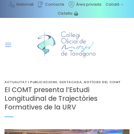
Skip
Webmail
Contacte
Àrea privada
Català
to
Cistella
content
ACTUALITAT I PUBLICACIONS
,
DESTACADA
,
NOTÍCIES DEL COMT
El COMT presenta l’Estudi
Longitudinal de Trajectòries
Formatives de la URV