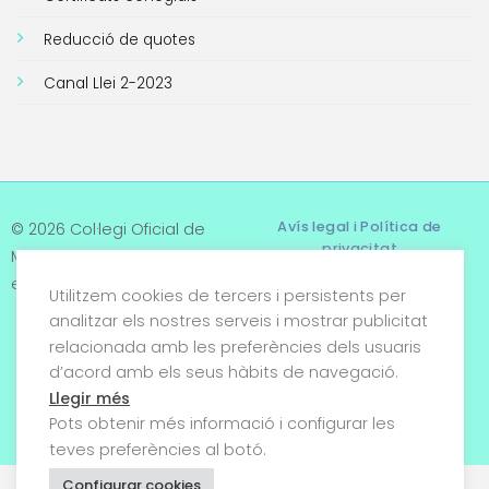
Reducció de quotes
Canal Llei 2-2023
Avís legal i Política de
© 2026 Col·legi Oficial de
privacitat
Metges de Tarragona. Tots
els drets reservats
Utilitzem cookies de tercers i persistents per
Termes i condicions
analitzar els nostres serveis i mostrar publicitat
relacionada amb les preferències dels usuaris
Política de cookies
d’acord amb els seus hàbits de navegació.
Condicions generals de
Llegir més
venda
Pots obtenir més informació i configurar les
teves preferències al botó.
Configurar cookies