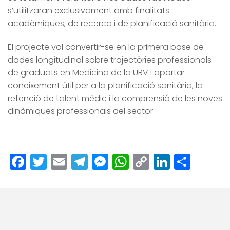
s’utilitzaran exclusivament amb finalitats
acadèmiques, de recerca i de planificació sanitària.
El projecte vol convertir-se en la primera base de
dades longitudinal sobre trajectòries professionals
de graduats en Medicina de la URV i aportar
coneixement útil per a la planificació sanitària, la
retenció de talent mèdic i la comprensió de les noves
dinàmiques professionals del sector.
Facebook
Twitter
Email
Telegram
Messenger
WhatsApp
Copy
LinkedI
Comp
Link