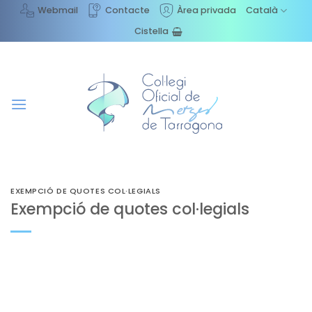
Skip
Webmail
Contacte
Àrea privada
Català
to
Cistella
content
EXEMPCIÓ DE QUOTES COL·LEGIALS
Exempció de quotes col·legials