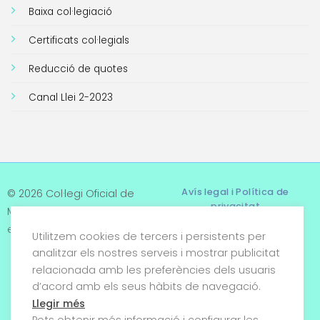
Baixa col·legiació
Certificats col·legials
Reducció de quotes
Canal Llei 2-2023
Avís legal i Política de
© 2026 Col·legi Oficial de
privacitat
Metges de Tarragona. Tots
els drets reservats
Utilitzem cookies de tercers i persistents per
Termes i condicions
analitzar els nostres serveis i mostrar publicitat
relacionada amb les preferències dels usuaris
Política de cookies
d’acord amb els seus hàbits de navegació.
Condicions generals de
Llegir més
venda