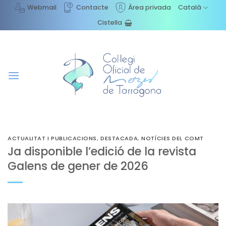
Skip
Webmail
Contacte
Àrea privada
Català
to
Cistella
content
ACTUALITAT I PUBLICACIONS
,
DESTACADA
,
NOTÍCIES DEL COMT
Ja disponible l’edició de la revista
Galens de gener de 2026