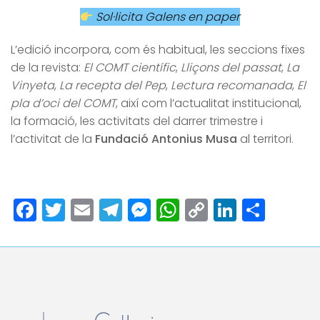
Sol·licita Galens en paper
L’edició incorpora, com és habitual, les seccions fixes
de la revista:
El COMT científic
,
Lliçons del passat
,
La
Vinyeta
,
La recepta del Pep
,
Lectura recomanada
,
El
pla d’oci del COMT
, així com l’actualitat institucional,
la formació, les activitats del darrer trimestre i
l’activitat de la
Fundació Antonius Musa
al territori.
Facebook
Twitter
Email
Telegram
Messenger
WhatsApp
Copy
LinkedI
Comp
Link