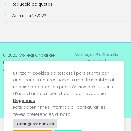
Reducció de quotes
Canal Llei 2-2023
Avís legal i Política de
© 2026 Col·legi Oficial de
privacitat
Metges de Tarragona. Tots
els drets reservats
Utilitzem cookies de tercers i persistents per
Termes i condicions
analitzar els nostres serveis i mostrar publicitat
relacionada amb les preferències dels usuaris
Política de cookies
d’acord amb els seus hàbits de navegació.
Condicions generals de
Llegir més
venda
Pots obtenir més informació i configurar les
teves preferències al botó.
Configurar cookies