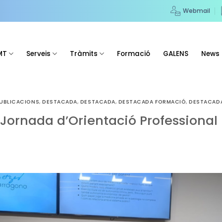
Webmail
MT
Serveis
Tràmits
Formació
GALENS
News
PUBLICACIONS
,
DESTACADA
,
DESTACADA
,
DESTACADA FORMACIÓ
,
DESTACAD
I Jornada d’Orientació Professiona