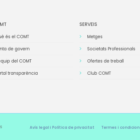
OMT
SERVEIS
è és el COMT
Metges
nta de govern
Societats Professionals
equip del COMT
Ofertes de treball
rtal transparència
Club COMT
s
Avís legal i Política de privacitat
Termes i condicion