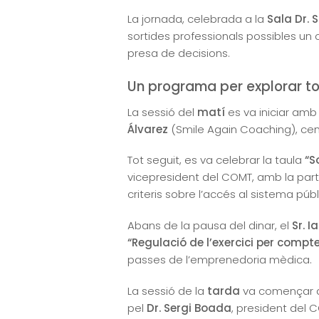
La jornada, celebrada a la
Sala Dr. 
sortides professionals possibles un 
presa de decisions.
Un programa per explorar to
La sessió del
matí
es va iniciar amb
Álvarez
(Smile Again Coaching), centr
Tot seguit, es va celebrar la taula
“S
vicepresident del COMT, amb la partic
criteris sobre l’accés al sistema públ
Abans de la pausa del dinar, el
Sr. I
“Regulació de l’exercici per compte
passes de l’emprenedoria mèdica.
La sessió de la
tarda
va començar a
pel
Dr. Sergi Boada
, president del C