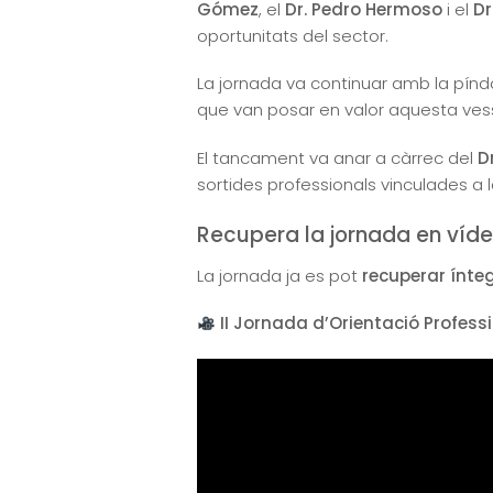
Gómez
, el
Dr. Pedro Hermoso
i el
Dr
oportunitats del sector.
La jornada va continuar amb la pínd
que van posar en valor aquesta ves
El tancament va anar a càrrec del
D
sortides professionals vinculades a 
Recupera la jornada en víd
La jornada ja es pot
recuperar ínte
II Jornada d’Orientació Profess