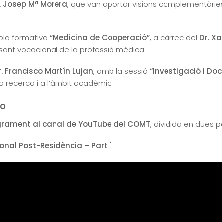
. Josep Mª Morera
, que van aportar visions complementàries s
ola formativa
“Medicina de Cooperació”
, a càrrec del
Dr. X
sant vocacional de la professió mèdica.
r. Francisco Martín Lujan
, amb la sessió
“Investigació i Do
la recerca i a l’àmbit acadèmic.
eo
grament al canal de YouTube del COMT
, dividida en dues p
ional Post-Residència – Part 1