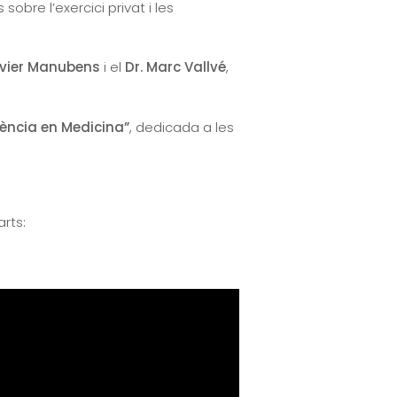
obre l’exercici privat i les
avier Manubens
i el
Dr. Marc Vallvé
,
cència en Medicina”
, dedicada a les
arts: