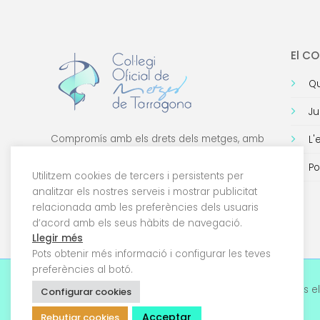
El C
Qu
Ju
Compromís amb els drets dels metges, amb
L'
la formació de qualitat i amb la tecnologia.
Po
Utilitzem cookies de tercers i persistents per
analitzar els nostres serveis i mostrar publicitat
relacionada amb les preferències dels usuaris
d’acord amb els seus hàbits de navegació.
Llegir més
Pots obtenir més informació i configurar les teves
preferències al botó.
© 2026 Col·legi Oficial de Metges de Tarragona. Tots el
Configurar cookies
drets reservats
Acceptar
Rebutjar cookies