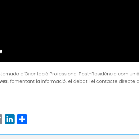
 Jornada d’Orientació Professional Post-Residència com un
e
ves
, fomentant la informació, el debat i el contacte directe a
ram
senger
hatsApp
Copy
LinkedIn
Comparteix
Link