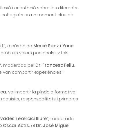
flexió i orientació sobre les diferents
s col·legiats en un moment clau de
it”
, a càrrec de
Mercè Sanz i Yone
mb els valors personals i vitals.
”
, moderada pel
Dr. Francesc Feliu
,
ue van compartir experiències i
ica
, va impartir la píndola formativa
requisits, responsabilitats i primeres
ades i exercici lliure”
, moderada
io Oscar Actis
, el
Dr. José Miguel