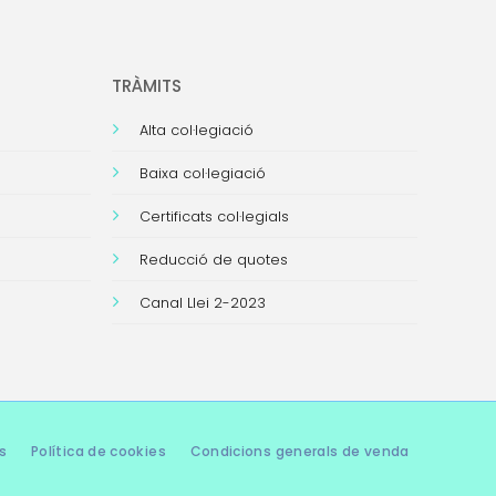
TRÀMITS
Alta col·legiació
Baixa col·legiació
Certificats col·legials
Reducció de quotes
Canal Llei 2-2023
s
Política de cookies
Condicions generals de venda