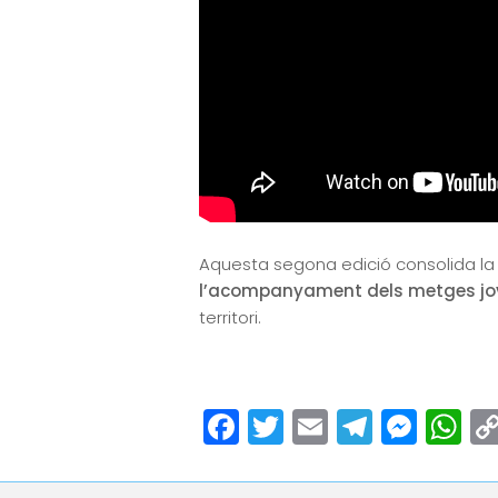
Aquesta segona edició consolida la
l’acompanyament dels metges jo
territori.
Facebook
Twitter
Email
Teleg
Mes
W