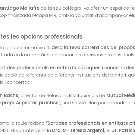
Santiago Mallafré
de la seu col·legial, va oferir un espai de re
cop finalitzada l’etapa MIR, amb la voluntat d’acompanyar el
tes les opcions professionals
 la píndola formativa
“Lidera la teva carrera des del propòs
ada en la importància d’alinear les decisions professionals a
ortides professionals en entitats públiques i concertades
ipació de referents de diferents institucions del territori, q
ic i concertat.
an Bachs
, director de Relacions Institucionals de
Mutual Mèd
 propi. Aspectes pràctics”
, una sessió clau per entendre els 
mb la taula rodona
“Sortides professionals en entitats priv
OMT. Hi van intervenir la
Dra. Mª Teresa Argemí
, el
Dr. Patric