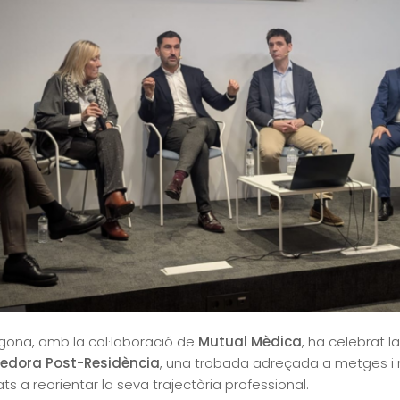
ragona, amb la col·laboració de
Mutual Mèdica
, ha celebrat l
nedora Post-Residència
, una trobada adreçada a metges i 
ts a reorientar la seva trajectòria professional.