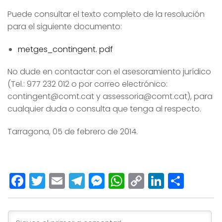
Puede consultar el texto completo de la resolución
para el siguiente documento:
metges_contingent. pdf
No dude en contactar con el asesoramiento jurídico
(Tel.: 977 232 012 o por correo electrónico:
contingent@comt.cat y assessoria@comt.cat), para
cualquier duda o consulta que tenga al respecto.
Tarragona, 05 de febrero de 2014.
Facebook
Twitter
Email
Telegram
Messenger
WhatsApp
Copy
LinkedI
Comp
Link