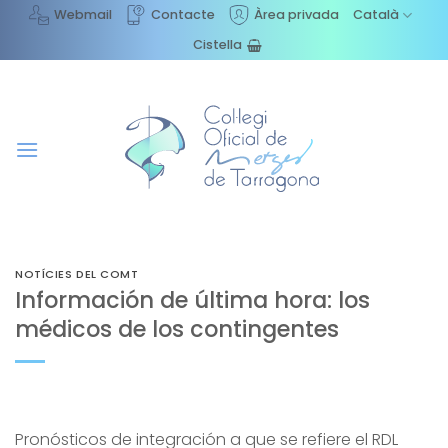
Skip
Webmail
Contacte
Àrea privada
Català
to
Cistella
content
NOTÍCIES DEL COMT
Información de última hora: los
médicos de los contingentes
Pronósticos de integración a que se refiere el RDL