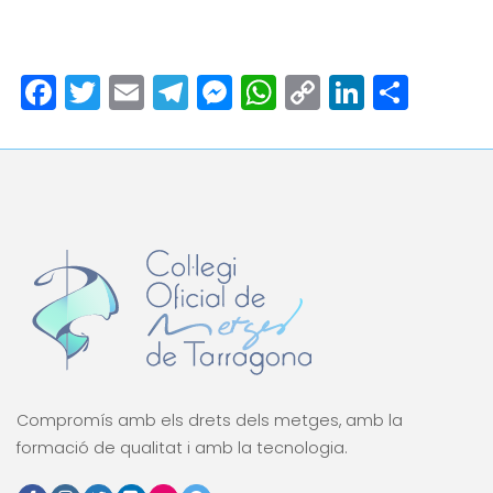
Facebook
Twitter
Email
Telegram
Messenger
WhatsApp
Copy
LinkedI
Comp
Link
Compromís amb els drets dels metges, amb la
formació de qualitat i amb la tecnologia.