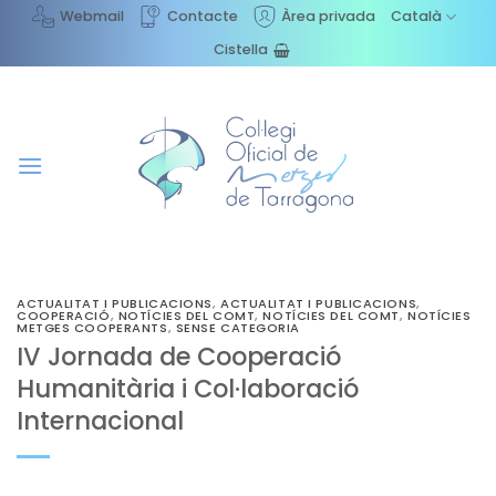
Skip
Webmail
Contacte
Àrea privada
Català
to
Cistella
content
ACTUALITAT I PUBLICACIONS
,
ACTUALITAT I PUBLICACIONS
,
COOPERACIÓ
,
NOTÍCIES DEL COMT
,
NOTÍCIES DEL COMT
,
NOTÍCIES
METGES COOPERANTS
,
SENSE CATEGORIA
IV Jornada de Cooperació
Humanitària i Col·laboració
Internacional