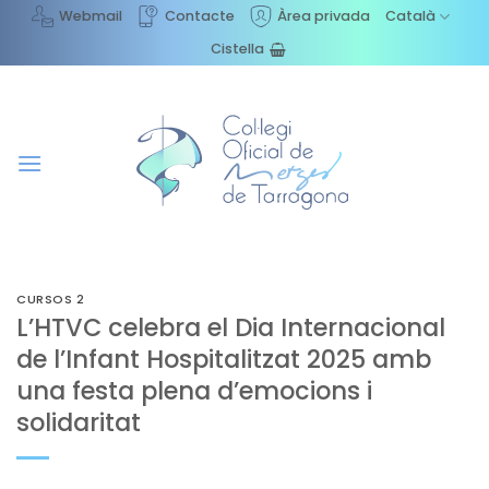
Skip
Webmail
Contacte
Àrea privada
Català
to
Cistella
content
CURSOS 2
L’HTVC celebra el Dia Internacional
de l’Infant Hospitalitzat 2025 amb
una festa plena d’emocions i
solidaritat