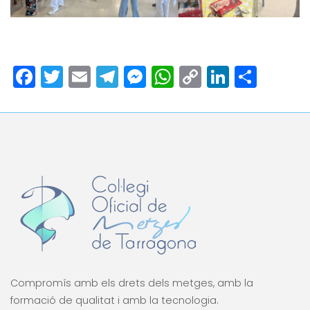
Facebook
Twitter
Email
Telegram
Messenger
WhatsApp
Copy
LinkedI
Comp
Link
Compromís amb els drets dels metges, amb la
formació de qualitat i amb la tecnologia.