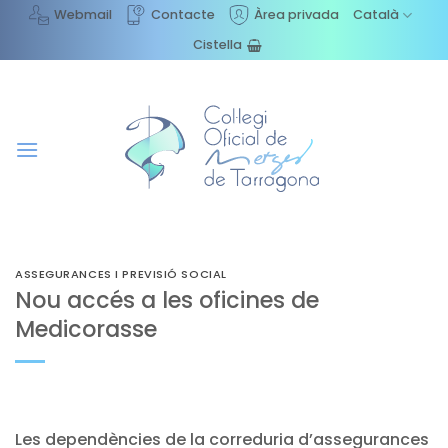
Skip
Webmail
Contacte
Àrea privada
Català
to
Cistella
content
ASSEGURANCES I PREVISIÓ SOCIAL
Nou accés a les oficines de
Medicorasse
Les dependències de la correduria d’assegurances