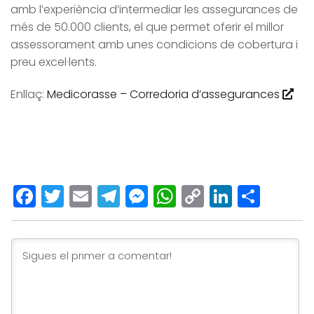
amb l’experiència d’intermediar les assegurances de
més de 50.000 clients, el que permet oferir el millor
assessorament amb unes condicions de cobertura i
preu excel·lents.
Enllaç:
Medicorasse – Corredoria d’assegurances
Facebook
Twitter
Email
Telegram
Messenger
WhatsApp
Copy
LinkedI
Comp
Link