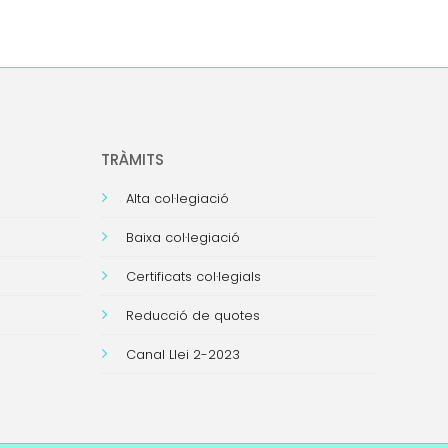
TRÀMITS
Alta col·legiació
Baixa col·legiació
Certificats col·legials
Reducció de quotes
Canal Llei 2-2023