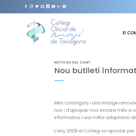
Skip
to
content
El CO
NOTÍCIES DEL COMT
Nou butlletí informat
Més continguts i una imatge renova
nos i d’apropar-nos encara més a vos
informativa i una millor adaptació a
L’any 2009 el Col·legi va apostar pe