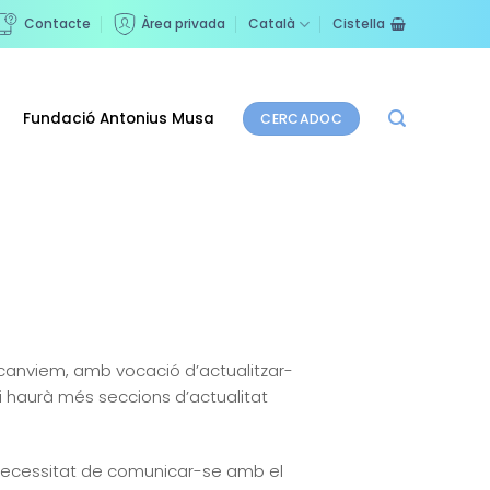
Contacte
Àrea privada
Català
Cistella
Fundació Antonius Musa
CERCADOC
canviem, amb vocació d’actualitzar-
hi haurà més seccions d’actualitat
la necessitat de comunicar-se amb el