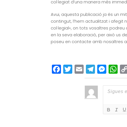
col·legiat d’una manera més immedia
Avui, aquesta publicació ja és un mit
contingut, l’hem actualitzat i afegit 
col·legial», on tots vosaltres podre
en la seva elaboració, per això us d
poseu en contacte amb nosaltres 
Facebook
Twitter
Email
Teleg
Mes
W