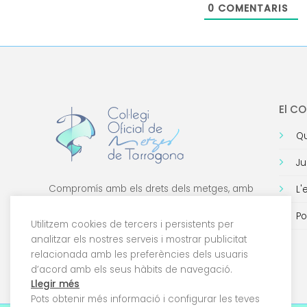
0
COMENTARIS
El C
Qu
Ju
Compromís amb els drets dels metges, amb
L'
la formació de qualitat i amb la tecnologia.
Po
Utilitzem cookies de tercers i persistents per
analitzar els nostres serveis i mostrar publicitat
relacionada amb les preferències dels usuaris
d’acord amb els seus hàbits de navegació.
Llegir més
Pots obtenir més informació i configurar les teves