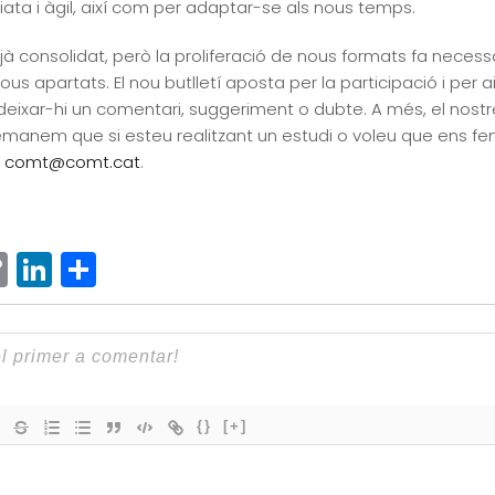
ta i àgil, així com per adaptar-se als nous temps.
jà consolidat, però la proliferació de nous formats fa necessà
nous apartats. El nou butlletí aposta per la participació i per 
u deixar-hi un comentari, suggeriment o dubte. A més, el nos
emanem que si esteu realitzant un estudi o voleu que ens fem
a
comt@comt.cat
.
ram
senger
hatsApp
Copy
LinkedIn
Comparteix
Link
{}
[+]