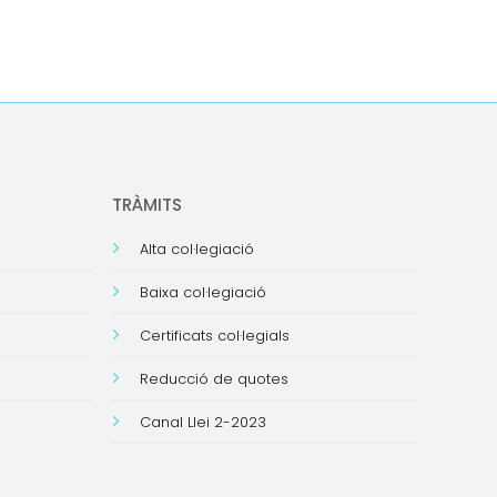
TRÀMITS
Alta col·legiació
Baixa col·legiació
Certificats col·legials
Reducció de quotes
Canal Llei 2-2023