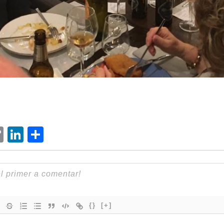
ram
senger
hatsApp
Copy
LinkedIn
Comparteix
Link
{}
[+]