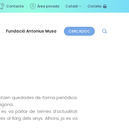
Contacte
Àrea privada
Català
Cistella
Fundació Antonius Musa
CERCADOC
ganitzen quedades de forma periòdica.
ragona.
es va parlar de temes d’actualitat
al llarg dels anys. Alhora, ja es va