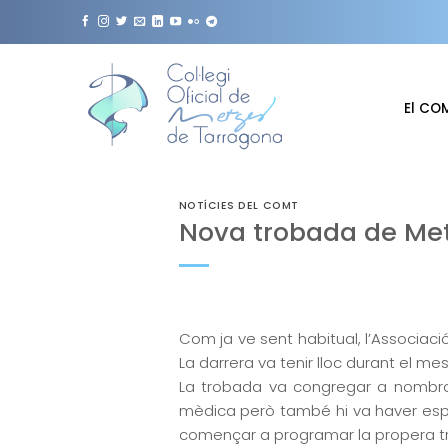
Skip
to
content
El CO
NOTÍCIES DEL COMT
Nova trobada de Metg
Com ja ve sent habitual, l’Associaci
La darrera va tenir lloc durant el 
La trobada va congregar a nombros
mèdica però també hi va haver espai
començar a programar la propera 