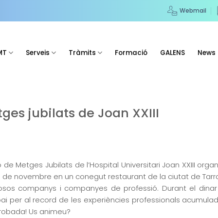
Webmail
MT
Serveis
Tràmits
Formació
GALENS
News
es jubilats de Joan XXIII
ó de Metges Jubilats de l’Hospital Universitari Joan XXIII or
mes de novembre en un conegut restaurant de la ciutat de Tar
os companys i companyes de professió. Durant el dinar 
 per al record de les experiències professionals acumulades 
trobada! Us animeu?