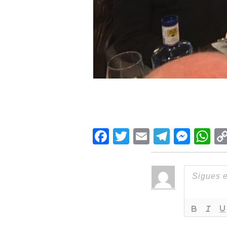
Facebook
Twitter
Email
Teleg
Mes
W