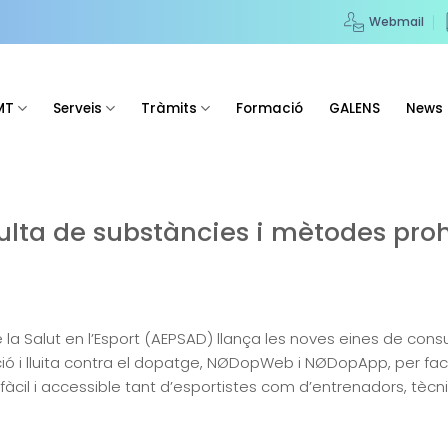
Webmail
MT
Serveis
Tràmits
Formació
GALENS
News
lta de substàncies i mètodes prohi
 la Salut en l’Esport (AEPSAD) llança les noves eines de con
nció i lluita contra el dopatge, NØDopWeb i NØDopApp, per fac
il i accessible tant d’esportistes com d’entrenadors, tècnics