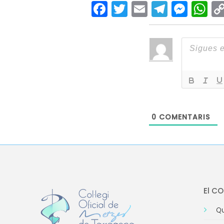
Facebook
Twitter
Email
Teleg
Mes
W
0
COMENTARIS
El C
Qu