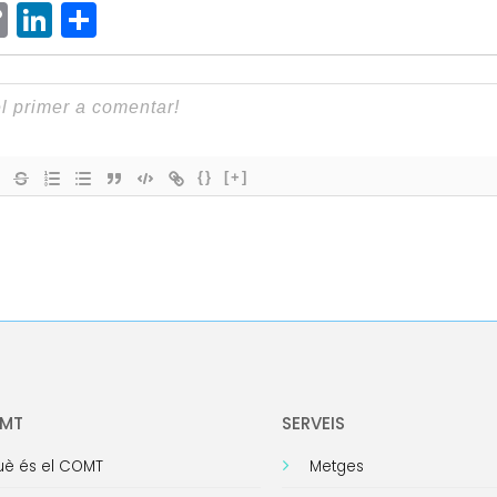
ram
senger
hatsApp
Copy
LinkedIn
Comparteix
Link
{}
[+]
OMT
SERVEIS
è és el COMT
Metges