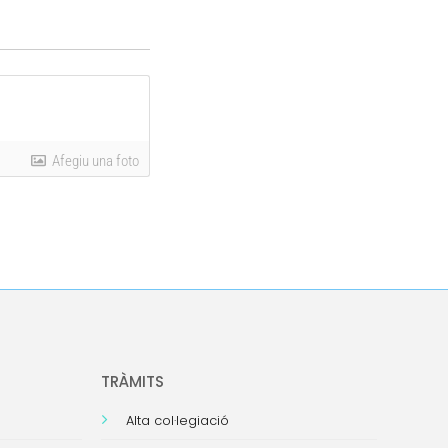
Afegiu una foto
TRÀMITS
Alta col·legiació