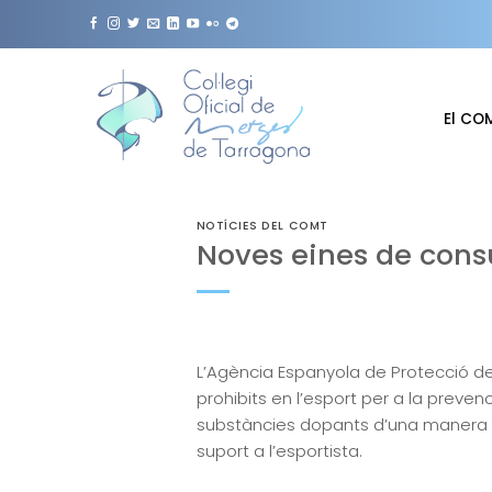
Skip
to
content
El CO
NOTÍCIES DEL COMT
Noves eines de consu
L’Agència Espanyola de Protecció de
prohibits en l’esport per a la preve
substàncies dopants d’una manera fàc
suport a l’esportista.