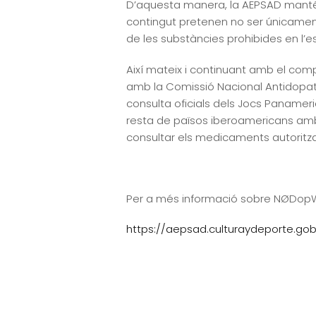
D’aquesta manera, la AEPSAD manté 
contingut pretenen no ser únicamen
de les substàncies prohibides en l’
Així mateix i continuant amb el com
amb la Comissió Nacional Antidopa
consulta oficials dels Jocs Panameri
resta de països iberoamericans amb 
consultar els medicaments autoritzat
Per a més informació sobre NØDopW
https://aepsad.culturaydeporte.g