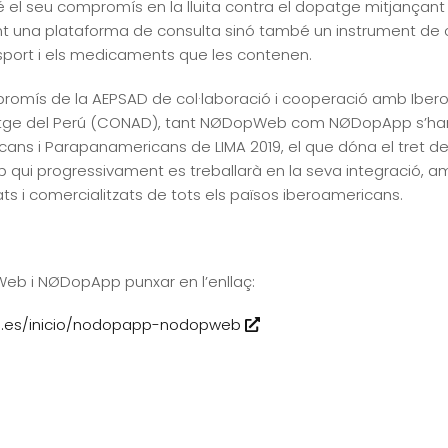
el seu compromís en la lluita contra el dopatge mitjançant
t una plataforma de consulta sinó també un instrument de c
esport i els medicaments que les contenen.
promís de la AEPSAD de col·laboració i cooperació amb Iberoa
tge del Perú (CONAD), tant NØDopWeb com NØDopApp s’han 
cans i Parapanamericans de LIMA 2019, el que dóna el tret de 
qui progressivament es treballarà en la seva integració, a
s i comercialitzats de tots els països iberoamericans.
eb i NØDopApp punxar en l’enllaç:
ob.es/inicio/nodopapp-nodopweb