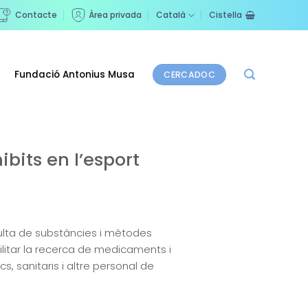
Contacte
Àrea privada
Català
Cistella
Fundació Antonius Musa
CERCADOC
bits en l’esport
sulta de substàncies i mètodes
ilitar la recerca de medicaments i
, sanitaris i altre personal de