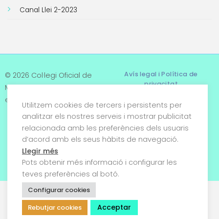
Canal Llei 2-2023
Avís legal i Política de
© 2026 Col·legi Oficial de
privacitat
Metges de Tarragona. Tots
els drets reservats
Utilitzem cookies de tercers i persistents per
Termes i condicions
analitzar els nostres serveis i mostrar publicitat
relacionada amb les preferències dels usuaris
Política de cookies
d’acord amb els seus hàbits de navegació.
Condicions generals de
Llegir més
venda
Pots obtenir més informació i configurar les
teves preferències al botó.
Configurar cookies
Acceptar
Rebutjar cookies