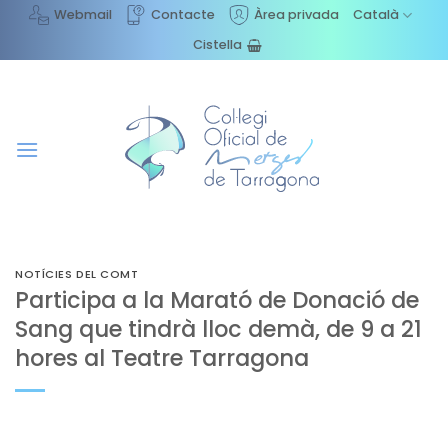
Skip
Webmail
Contacte
Àrea privada
Català
to
Cistella
content
NOTÍCIES DEL COMT
Participa a la Marató de Donació de
Sang que tindrà lloc demà, de 9 a 21
hores al Teatre Tarragona