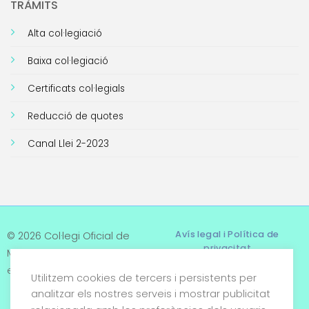
TRÀMITS
Alta col·legiació
Baixa col·legiació
Certificats col·legials
Reducció de quotes
Canal Llei 2-2023
Avís legal i Política de
© 2026 Col·legi Oficial de
privacitat
Metges de Tarragona. Tots
els drets reservats
Utilitzem cookies de tercers i persistents per
Termes i condicions
analitzar els nostres serveis i mostrar publicitat