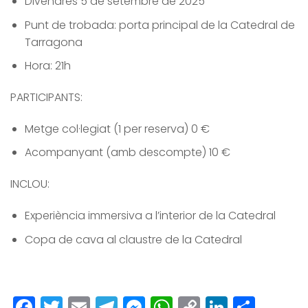
Divendres 5 de setembre de 2025
Punt de trobada: porta principal de la Catedral de
Tarragona
Hora: 21h
PARTICIPANTS:
Metge col·legiat (1 per reserva) 0 €
Acompanyant (amb descompte) 10 €
INCLOU:
Experiència immersiva a l’interior de la Catedral
Copa de cava al claustre de la Catedral
Facebook
Twitter
Email
Telegram
Messenger
WhatsApp
Copy
LinkedI
Comp