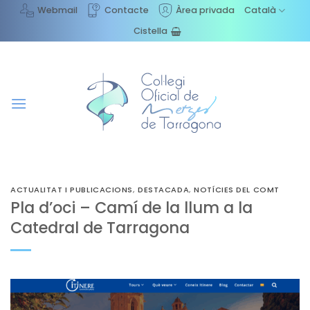
Skip
Webmail
Contacte
Àrea privada
Català
to
Cistella
content
ACTUALITAT I PUBLICACIONS
,
DESTACADA
,
NOTÍCIES DEL COMT
Pla d’oci – Camí de la llum a la
Catedral de Tarragona