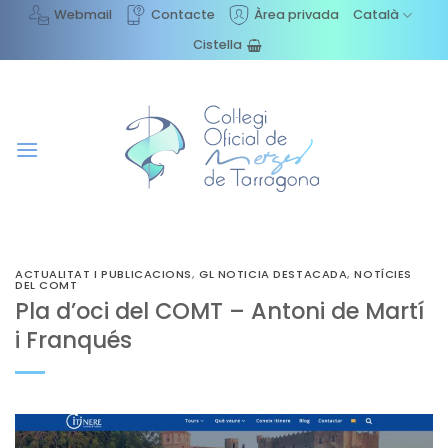
Skip
Webmail
Contacte
Àrea privada
Català
to
Cistella
content
ACTUALITAT I PUBLICACIONS
,
GL NOTICIA DESTACADA
,
NOTÍCIES
DEL COMT
Pla d’oci del COMT – Antoni de Martí
i Franqués