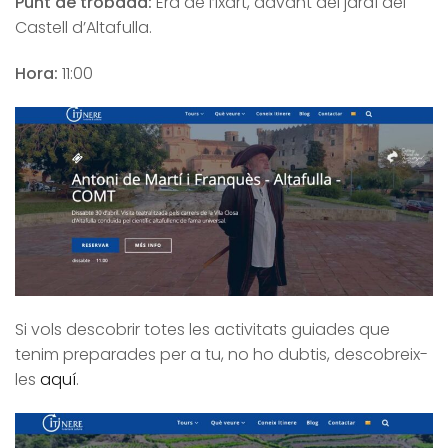
Punt de trobada:
Era de l’Ixart, davant del jardí del
Castell d’Altafulla.
Hora:
11:00
Si vols descobrir totes les activitats guiades que
tenim preparades per a tu, no ho dubtis, descobreix-
les
aquí
.