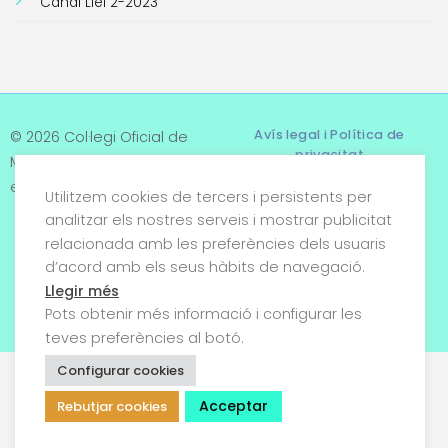
Canal Llei 2-2023
Avís legal i Política de
© 2026 Col·legi Oficial de
privacitat
Metges de Tarragona. Tots
els drets reservats
Utilitzem cookies de tercers i persistents per
Termes i condicions
analitzar els nostres serveis i mostrar publicitat
relacionada amb les preferències dels usuaris
Política de cookies
d’acord amb els seus hàbits de navegació.
Condicions generals de
Llegir més
venda
Pots obtenir més informació i configurar les
teves preferències al botó.
Configurar cookies
Acceptar
Rebutjar cookies