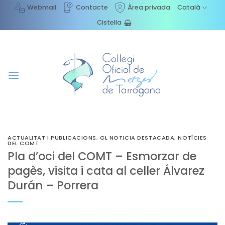
Skip
Webmail
Contacte
Àrea privada
Català
to
Cistella
content
ACTUALITAT I PUBLICACIONS
,
GL NOTICIA DESTACADA
,
NOTÍCIES
DEL COMT
Pla d’oci del COMT – Esmorzar de
pagès, visita i cata al celler Álvarez
Durán – Porrera