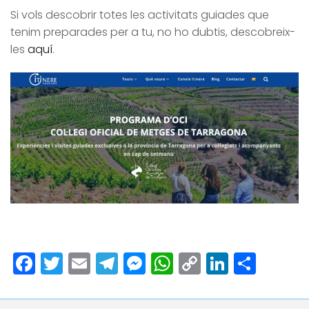
Si vols descobrir totes les activitats guiades que
tenim preparades per a tu, no ho dubtis, descobreix-
les
aquí
.
Facebook
Twitter
Email
Telegram
Messenger
WhatsApp
Copy
LinkedI
Comp
Link