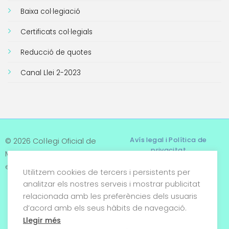
Baixa col·legiació
Certificats col·legials
Reducció de quotes
Canal Llei 2-2023
Avís legal i Política de
© 2026 Col·legi Oficial de
privacitat
Metges de Tarragona. Tots
els drets reservats
Utilitzem cookies de tercers i persistents per
Termes i condicions
analitzar els nostres serveis i mostrar publicitat
relacionada amb les preferències dels usuaris
Política de cookies
d’acord amb els seus hàbits de navegació.
Condicions generals de
Llegir més
venda