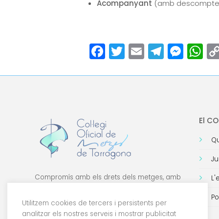
Acompanyant
(amb descompte
Facebook
Twitter
Email
Teleg
Mes
W
El C
Qu
Ju
Compromís amb els drets dels metges, amb
L'
la formació de qualitat i amb la tecnologia.
Po
Utilitzem cookies de tercers i persistents per
analitzar els nostres serveis i mostrar publicitat