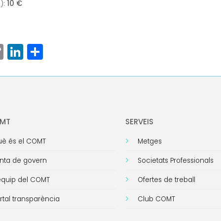
):
10 €
ram
senger
hatsApp
Copy
LinkedIn
Comparteix
Link
OMT
SERVEIS
è és el COMT
Metges
nta de govern
Societats Professionals
equip del COMT
Ofertes de treball
rtal transparència
Club COMT