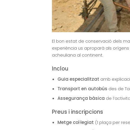
El bon estat de conservació dels mat
experiència us aproparà als orígens
acheuliana al continent.
Inclou
Guia especialitzat
amb explicacio
Transport en autobús
des de Ta
Assegurança bàsica
de l’activit
Preus i inscripcions
Metge col·legiat
(1 plaça per res