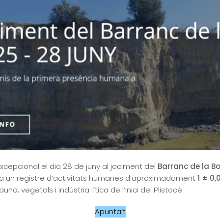
epcional el dia 28 de juny al jaciment del
Barranc de la Bo
va un registre d’activitats humanes d’aproximadament
1 ± 0,
 vegetals i indústria lítica de l’inici del Plistocè.
Apunta’t