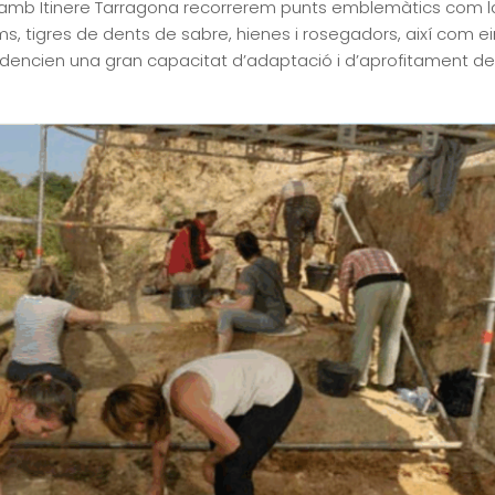
uny, amb Itinere Tarragona recorrerem punts emblemàtics com 
s, tigres de dents de sabre, hienes i rosegadors, així com e
idencien una gran capacitat d’adaptació i d’aprofitament de