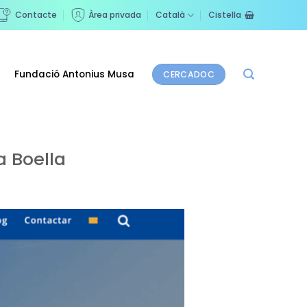
Contacte
Àrea privada
Català
Cistella
Fundació Antonius Musa
CERCADOC
a Boella