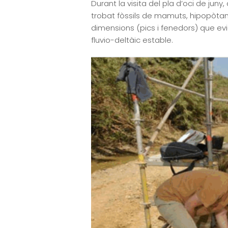
Durant la visita del pla d’oci de j
trobat fòssils de mamuts, hipopòtam
dimensions (pics i fenedors) que ev
fluvio-deltàic estable.