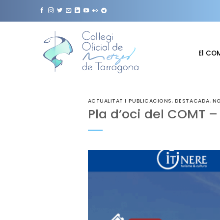
Skip
to
content
El CO
ACTUALITAT I PUBLICACIONS
,
DESTACADA
,
NO
Pla d’oci del COMT – 