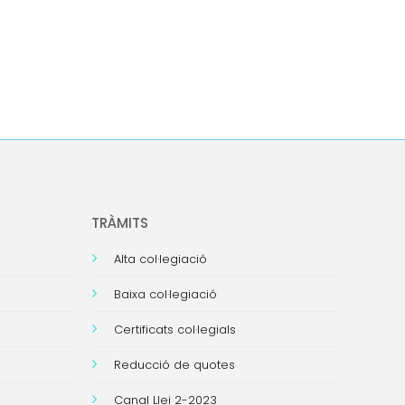
TRÀMITS
Alta col·legiació
Baixa col·legiació
Certificats col·legials
Reducció de quotes
Canal Llei 2-2023