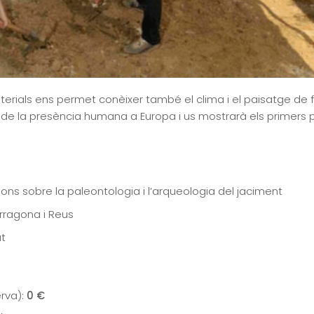
erials ens permet conèixer també el clima i el paisatge de f
 de la presència humana a Europa i us mostrarà els primers p
ns sobre la paleontologia i l’arqueologia del jaciment
rragona i Reus
at
erva):
0 €