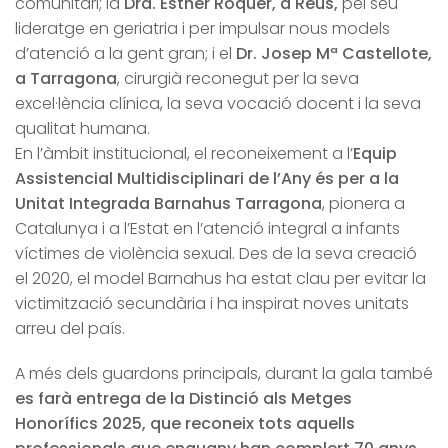
comunitari; la
Dra. Esther Roquer, a Reus,
pel seu
lideratge en geriatria i per impulsar nous models
d’atenció a la gent gran; i el
Dr. Josep Mª Castellote,
a Tarragona
, cirurgià reconegut per la seva
excel·lència clínica, la seva vocació docent i la seva
qualitat humana.
En l’àmbit institucional, el reconeixement a l’
Equip
Assistencial Multidisciplinari de l’Any és per a la
Unitat Integrada Barnahus Tarragona
, pionera a
Catalunya i a l’Estat en l’atenció integral a infants
víctimes de violència sexual. Des de la seva creació
el 2020, el model Barnahus ha estat clau per evitar la
victimització secundària i ha inspirat noves unitats
arreu del país.
A més dels guardons principals, durant la gala també
es farà entrega de la Distinció als Metges
Honorífics 2025, que reconeix tots aquells