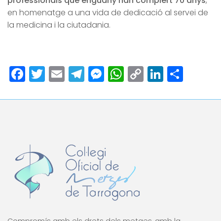
professionals que enguany han complert 70 anys
,
en homenatge a una vida de dedicació al servei de
la medicina i la ciutadania.
Facebook
Twitter
Email
Telegram
Messenger
WhatsApp
Copy
LinkedI
Comp
Link