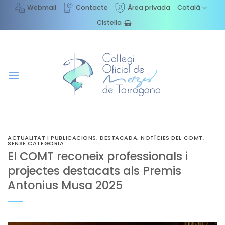
Skip
Webmail
Contacte
Àrea privada
Català
to
Cistella
content
ACTUALITAT I PUBLICACIONS
,
DESTACADA
,
NOTÍCIES DEL COMT
,
SENSE CATEGORIA
El COMT reconeix professionals i
projectes destacats als Premis
Antonius Musa 2025