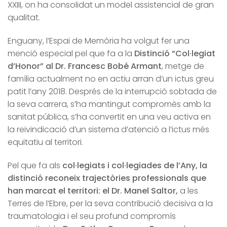
XXIII, on ha consolidat un model assistencial de gran
qualitat.
Enguany, l’Espai de Memòria ha volgut fer una
menció especial pel que fa a la
Distinció “Col·legiat
d’Honor” al Dr. Francesc Bobé Armant
, metge de
família actualment no en actiu arran d’un ictus greu
patit l’any 2018. Després de la interrupció sobtada de
la seva carrera, s’ha mantingut compromès amb la
sanitat pública, s’ha convertit en una veu activa en
la reivindicació d’un sistema d’atenció a l’ictus més
equitatiu al territori.
Pel que fa als
col·legiats i col·legiades de l’Any, la
distinció reconeix trajectòries professionals que
han marcat el territori: el Dr. Manel Saltor,
a les
Terres de l’Ebre, per la seva contribució decisiva a la
traumatologia i el seu profund compromís