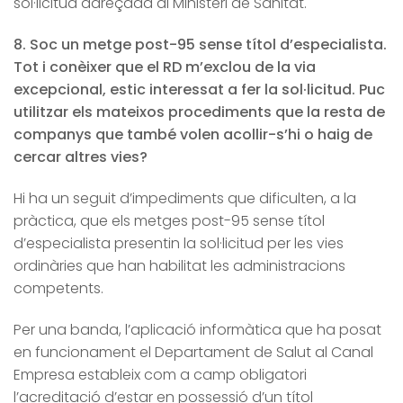
sol·licitud adreçada al Ministeri de Sanitat.
8. Soc un metge post-95 sense títol d’especialista.
Tot i conèixer que el RD m’exclou de la via
excepcional, estic interessat a fer la sol·licitud. Puc
utilitzar els mateixos procediments que la resta de
companys que també volen acollir-s’hi o haig de
cercar altres vies?
Hi ha un seguit d’impediments que dificulten, a la
pràctica, que els metges post-95 sense títol
d’especialista presentin la sol·licitud per les vies
ordinàries que han habilitat les administracions
competents.
Per una banda, l’aplicació informàtica que ha posat
en funcionament el Departament de Salut al Canal
Empresa estableix com a camp obligatori
l’acreditació d’estar en possessió d’un títol