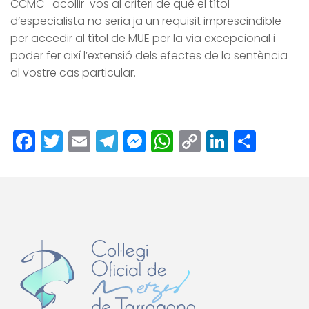
CCMC- acollir-vos al criteri de què el títol
d’especialista no seria ja un requisit imprescindible
per accedir al títol de MUE per la via excepcional i
poder fer així l’extensió dels efectes de la sentència
al vostre cas particular.
Facebook
Twitter
Email
Telegram
Messenger
WhatsApp
Copy
LinkedI
Comp
Link