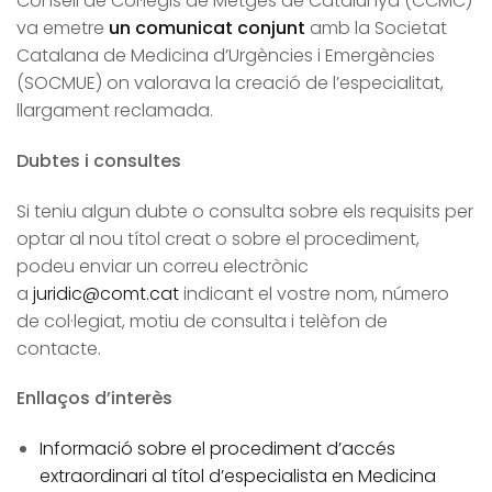
Consell de Col·legis de Metges de Catalunya (CCMC)
va emetre
un comunicat conjunt
amb la Societat
Catalana de Medicina d’Urgències i Emergències
(SOCMUE) on valorava la creació de l’especialitat,
llargament reclamada.
Dubtes i consultes
Si teniu algun dubte o consulta sobre els requisits per
optar al nou títol creat o sobre el procediment,
podeu enviar un correu electrònic
a
juridic@comt.cat
indicant el vostre nom, número
de col·legiat, motiu de consulta i telèfon de
contacte.
Enllaços d’interès
Informació sobre el procediment d’accés
extraordinari al títol d’especialista en Medicina