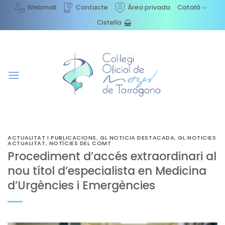
Skip
Webmail
Contacte
Àrea privada
Català
to
Cistella
content
ACTUALITAT I PUBLICACIONS
,
GL NOTICIA DESTACADA
,
GL NOTICIES
ACTUALITAT
,
NOTÍCIES DEL COMT
Procediment d’accés extraordinari al
nou títol d’especialista en Medicina
d’Urgències i Emergències