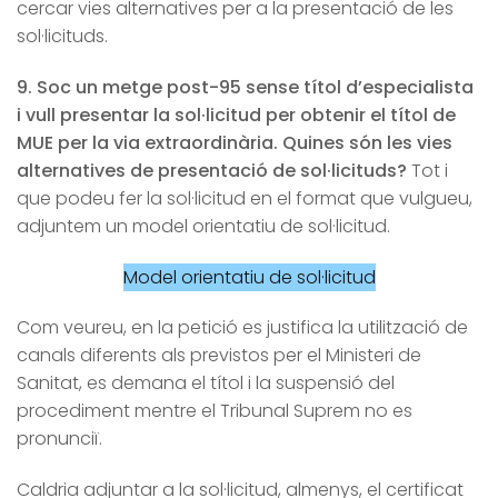
cercar vies alternatives per a la presentació de les
sol·licituds.
9. Soc un metge post-95 sense títol d’especialista
i vull presentar la sol·licitud per obtenir el títol de
MUE per la via extraordinària. Quines són les vies
alternatives de presentació de sol·licituds?
Tot i
que podeu fer la sol·licitud en el format que vulgueu,
adjuntem un model orientatiu de sol·licitud.
Model orientatiu de sol·licitud
Com veureu, en la petició es justifica la utilització de
canals diferents als previstos per el Ministeri de
Sanitat, es demana el títol i la suspensió del
procediment mentre el Tribunal Suprem no es
pronunciï.
Caldria adjuntar a la sol·licitud, almenys, el certificat