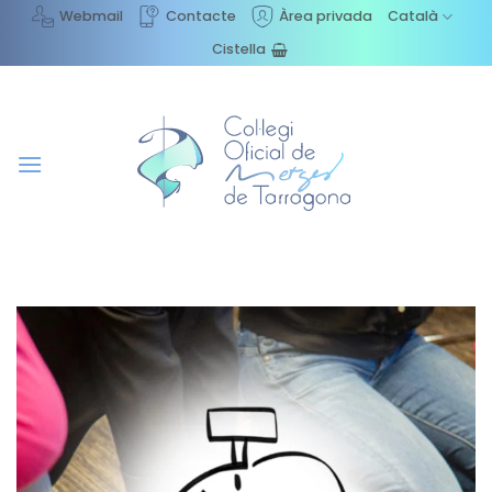
Skip
Webmail
Contacte
Àrea privada
Català
to
Cistella
content