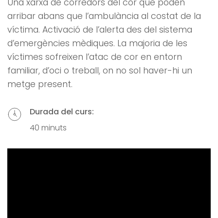
Una xarxa de corredors del cor que poden
arribar abans que l’ambulància al costat de la
víctima. Activació de l’alerta des del sistema
d’emergències mèdiques. La majoria de les
víctimes sofreixen l’atac de cor en entorn
familiar, d’oci o treball, on no sol haver-hi un
metge present.
Durada del curs:
40 minuts