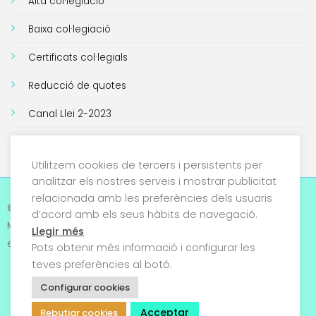
Alta col·legiació
Baixa col·legiació
Certificats col·legials
Reducció de quotes
Canal Llei 2-2023
Utilitzem cookies de tercers i persistents per
analitzar els nostres serveis i mostrar publicitat
relacionada amb les preferències dels usuaris
Avís legal i Política de
© 2026 Col·legi Oficial de
d’acord amb els seus hàbits de navegació.
privacitat
Metges de Tarragona. Tots
Llegir més
els drets reservats
Pots obtenir més informació i configurar les
Termes i condicions
teves preferències al botó.
Política de cookies
Configurar cookies
Acceptar
Condicions generals de
Rebutjar cookies