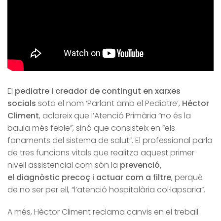
El
pediatre i creador de contingut en xarxes
socials
sota el nom ‘Parlant amb el Pediatre’,
Héctor
Climent
, aclareix que l’Atenció Primària “no és la
baula més feble”, sinó que consisteix en “els
fonaments del sistema de salut”. El professional parla
de tres funcions vitals que realitza aquest primer
nivell assistencial com són la
prevenció,
el diagnòstic precoç i actuar com a filtre
, perquè
de no ser per ell, “l’atenció hospitalària col·lapsaria”.
A més, Hèctor Climent reclama canvis en el treball