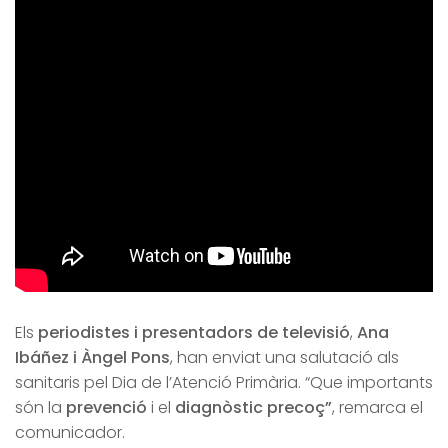
Els
periodistes i presentadors de televisió
,
Ana
Ibáñez i Àngel Pons
, han enviat una salutació als
sanitaris pel Dia de l’Atenció Primària. “Que importants
són la
prevenció
i el
diagnòstic precoç”
, remarca el
comunicador.