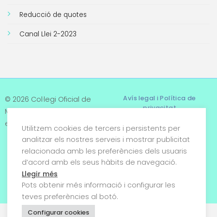
Reducció de quotes
Canal Llei 2-2023
Avís legal i Política de
© 2026 Col·legi Oficial de
privacitat
Metges de Tarragona. Tots
els drets reservats
Utilitzem cookies de tercers i persistents per
Termes i condicions
analitzar els nostres serveis i mostrar publicitat
relacionada amb les preferències dels usuaris
Política de cookies
d’acord amb els seus hàbits de navegació.
Condicions generals de
Llegir més
venda
Pots obtenir més informació i configurar les
teves preferències al botó.
Configurar cookies