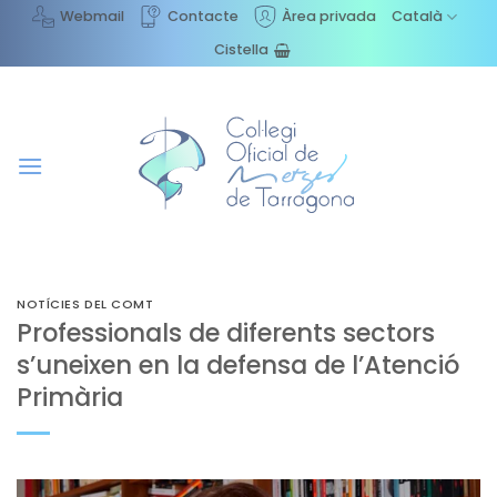
Skip
Webmail
Contacte
Àrea privada
Català
to
Cistella
content
NOTÍCIES DEL COMT
Professionals de diferents sectors
s’uneixen en la defensa de l’Atenció
Primària