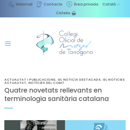
Skip
Webmail
Contacte
Àrea privada
Català
to
Cistella
content
ACTUALITAT I PUBLICACIONS
,
GL NOTICIA DESTACADA
,
GL NOTICIES
ACTUALITAT
,
NOTÍCIES DEL COMT
Quatre novetats rellevants en
terminologia sanitària catalana