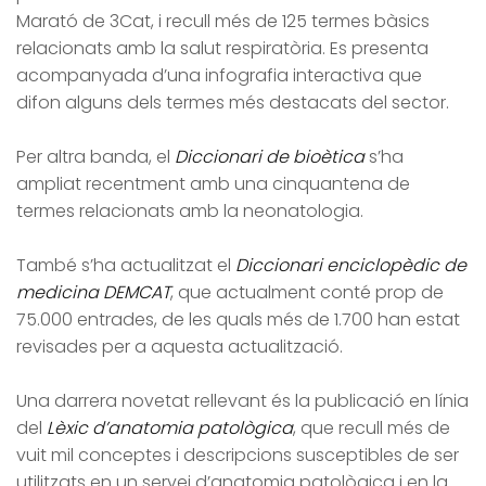
Marató de 3Cat, i recull més de 125 termes bàsics
relacionats amb la salut respiratòria. Es presenta
acompanyada d’una infografia interactiva que
difon alguns dels termes més destacats del sector.
Per altra banda, el
Diccionari de bioètica
s’ha
ampliat recentment amb una cinquantena de
termes relacionats amb la neonatologia.
També s’ha actualitzat el
Diccionari enciclopèdic de
medicina DEMCAT
, que actualment conté prop de
75.000 entrades, de les quals més de 1.700 han estat
revisades per a aquesta actualització.
Una darrera novetat rellevant és la publicació en línia
del
Lèxic d’anatomia patològica
, que recull més de
vuit mil conceptes i descripcions susceptibles de ser
utilitzats en un servei d’anatomia patològica i en la