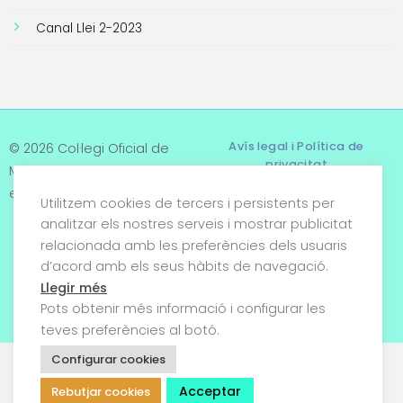
Canal Llei 2-2023
Avís legal i Política de
© 2026 Col·legi Oficial de
privacitat
Metges de Tarragona. Tots
els drets reservats
Utilitzem cookies de tercers i persistents per
Termes i condicions
analitzar els nostres serveis i mostrar publicitat
relacionada amb les preferències dels usuaris
Política de cookies
d’acord amb els seus hàbits de navegació.
Condicions generals de
Llegir més
venda
Pots obtenir més informació i configurar les
teves preferències al botó.
Configurar cookies
Acceptar
Rebutjar cookies