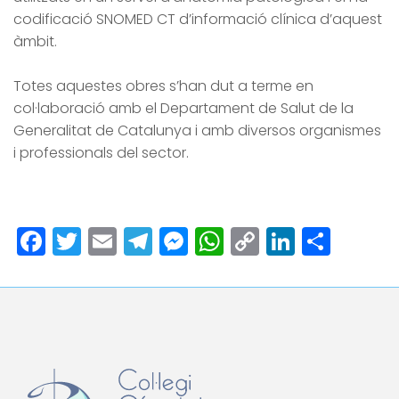
codificació SNOMED CT d’informació clínica d’aquest
àmbit.
Totes aquestes obres s’han dut a terme en
col·laboració amb el Departament de Salut de la
Generalitat de Catalunya i amb diversos organismes
i professionals del sector.
Facebook
Twitter
Email
Telegram
Messenger
WhatsApp
Copy
LinkedI
Comp
Link