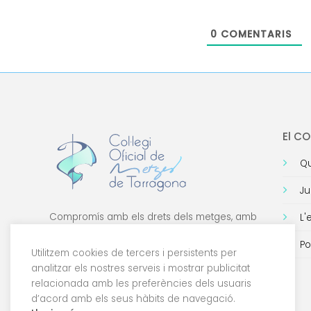
0
COMENTARIS
El C
Qu
Ju
Compromís amb els drets dels metges, amb
L'
la formació de qualitat i amb la tecnologia.
Po
Utilitzem cookies de tercers i persistents per
analitzar els nostres serveis i mostrar publicitat
relacionada amb les preferències dels usuaris
d’acord amb els seus hàbits de navegació.