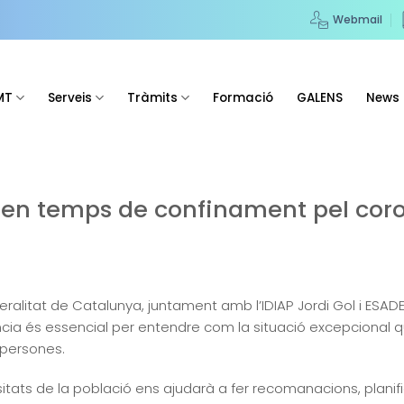
Webmail
MT
Serveis
Tràmits
Formació
GALENS
News
t en temps de confinament pel cor
eralitat de Catalunya, juntament amb l’IDIAP Jordi Gol i ES
cia és essencial per entendre com la situació excepcional q
 persones.
tats de la població ens ajudarà a fer recomanacions, planific