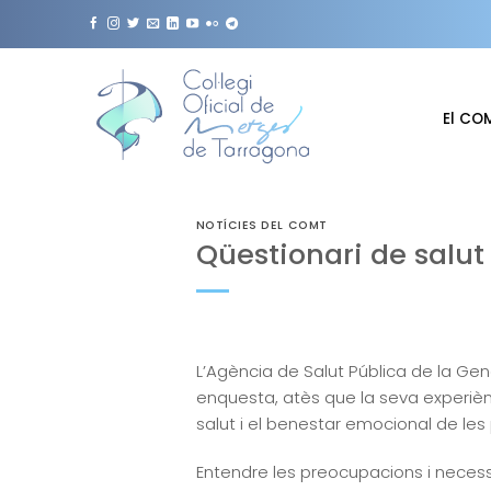
Skip
to
content
El CO
NOTÍCIES DEL COMT
Qüestionari de salu
L’Agència de Salut Pública de la Gen
enquesta, atès que la seva experièn
salut i el benestar emocional de les
Entendre les preocupacions i necessi