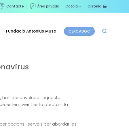
Contacte
Àrea privada
Català
Cistella
Fundació Antonius Musa
CERCADOC
onavirus
ADE, han desenvolupat aquesta
ue estem vivint està afectant la
ar accions i serveis per abordar les