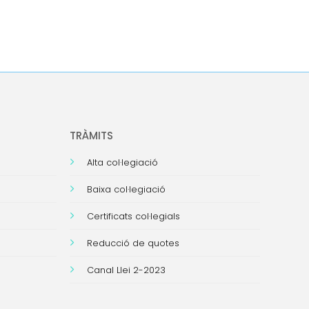
TRÀMITS
Alta col·legiació
Baixa col·legiació
Certificats col·legials
Reducció de quotes
Canal Llei 2-2023