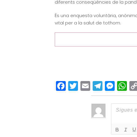
diferents conseqüències de la pandè
És una enquesta voluntària, anònima
vital per a la salut de tothom.
Facebook
Twitter
Email
Teleg
Mes
W