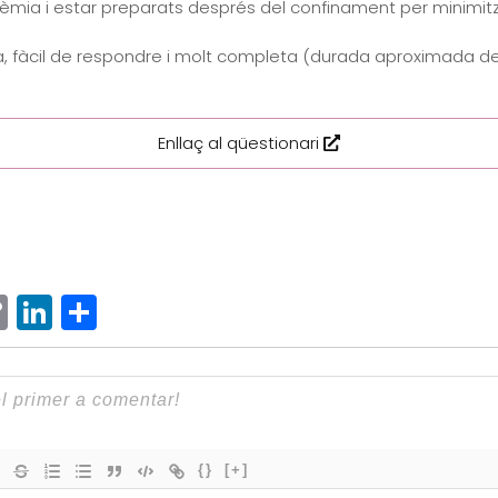
mia i estar preparats després del confinament per minimitz
, fàcil de respondre i molt completa (durada aproximada de 
Enllaç al qüestionari
ram
senger
hatsApp
Copy
LinkedIn
Comparteix
Link
{}
[+]