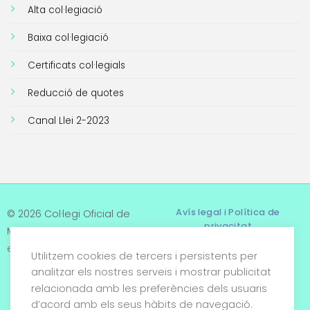
Alta col·legiació
Baixa col·legiació
Certificats col·legials
Reducció de quotes
Canal Llei 2-2023
Avís legal i Política de
© 2026 Col·legi Oficial de
privacitat
Metges de Tarragona. Tots
els drets reservats
Utilitzem cookies de tercers i persistents per
Termes i condicions
analitzar els nostres serveis i mostrar publicitat
relacionada amb les preferències dels usuaris
Política de cookies
d’acord amb els seus hàbits de navegació.