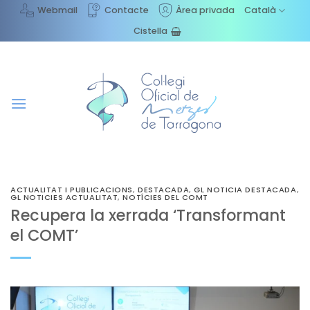
Skip
Webmail
Contacte
Àrea privada
Català
to
Cistella
content
ACTUALITAT I PUBLICACIONS
,
DESTACADA
,
GL NOTICIA DESTACADA
,
GL NOTICIES ACTUALITAT
,
NOTÍCIES DEL COMT
Recupera la xerrada ‘Transformant
el COMT’