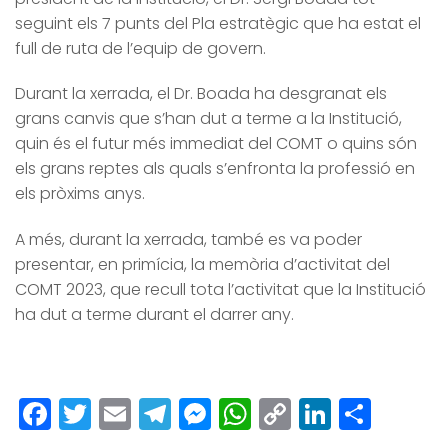
seguint els 7 punts del Pla estratègic que ha estat el
full de ruta de l’equip de govern.
Durant la xerrada, el Dr. Boada ha desgranat els
grans canvis que s’han dut a terme a la Institució,
quin és el futur més immediat del COMT o quins són
els grans reptes als quals s’enfronta la professió en
els pròxims anys.
A més, durant la xerrada, també es va poder
presentar, en primícia, la memòria d’activitat del
COMT 2023, que recull tota l’activitat que la Institució
ha dut a terme durant el darrer any.
Facebook
Twitter
Email
Telegram
Messenger
WhatsApp
Copy
LinkedI
Comp
Link