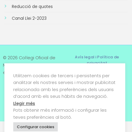
Reducció de quotes
Canal Llei 2-2023
Avís legal i Política de
© 2026 Col·legi Oficial de
privacitat
Metges de Tarragona. Tots
els drets reservats
Utilitzem cookies de tercers i persistents per
Termes i condicions
analitzar els nostres serveis i mostrar publicitat
relacionada amb les preferències dels usuaris
Política de cookies
d’acord amb els seus hàbits de navegació.
Condicions generals de
Llegir més
venda
Pots obtenir més informació i configurar les
teves preferències al botó.
Configurar cookies