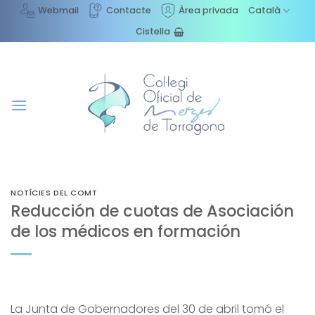
Skip
Webmail
Contacte
Àrea privada
Català
to
Cistella
content
NOTÍCIES DEL COMT
Reducción de cuotas de Asociación
de los médicos en formación
La Junta de Gobernadores del 30 de abril tomó el