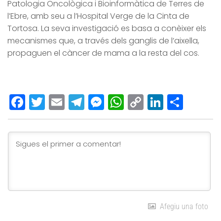
Patologia Oncològica i Bioinformàtica de Terres de
l’Ebre, amb seu a l’Hospital Verge de la Cinta de
Tortosa. La seva investigació es basa a conèixer els
mecanismes que, a través dels ganglis de l’aixella,
propaguen el càncer de mama a la resta del cos.
Facebook
Twitter
Email
Telegram
Messenger
WhatsApp
Copy
LinkedI
Comp
Link
Afegiu una foto