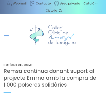
Skip
Webmail
Contacte
Àrea privada
Català
to
Cistella
content
NOTÍCIES DEL COMT
Remsa continua donant suport al
projecte Emma amb la compra de
1.000 polseres solidàries