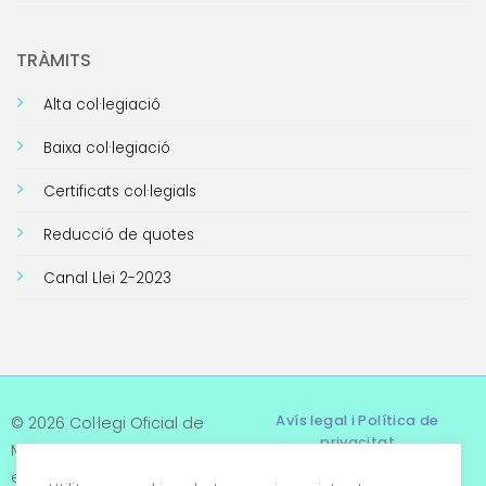
TRÀMITS
Alta col·legiació
Baixa col·legiació
Certificats col·legials
Reducció de quotes
Canal Llei 2-2023
Avís legal i Política de
© 2026 Col·legi Oficial de
privacitat
Metges de Tarragona. Tots
els drets reservats