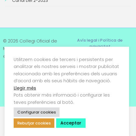
Canal Llei 2-2023
Avís legal i Política de
© 2026 Col·legi Oficial de
privacitat
Metges de Tarragona. Tots
els drets reservats
Utilitzem cookies de tercers i persistents per
Termes i condicions
analitzar els nostres serveis i mostrar publicitat
relacionada amb les preferències dels usuaris
Política de cookies
d’acord amb els seus hàbits de navegació.
Condicions generals de
Llegir més
venda
Pots obtenir més informació i configurar les
teves preferències al botó.
Configurar cookies
Acceptar
Rebutjar cookies