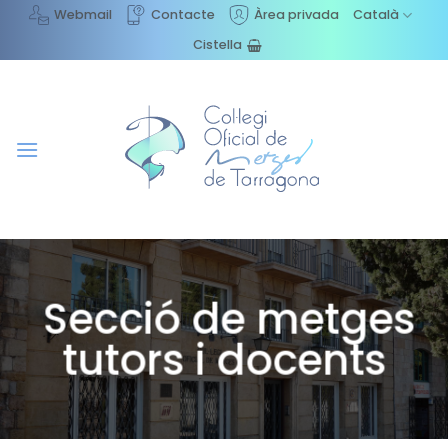
Skip
Webmail
Contacte
Àrea privada
Català
to
Cistella
content
Secció de metges
tutors i docents