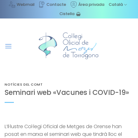
Skip
Webmail
Contacte
Àrea privada
Català
to
Cistella
content
NOTÍCIES DEL COMT
Seminari web «Vacunes i COVID-19»
L’Il·lustre Col·legi Oficial de Metges de Orense han
posat en marxa el seminari web que tindrà lloc el