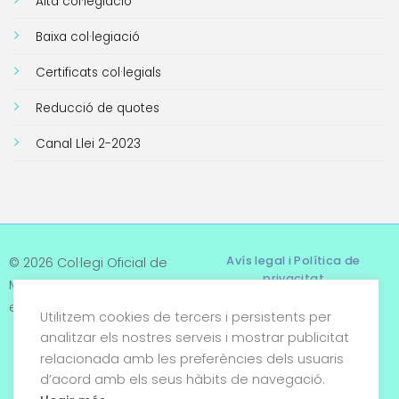
Alta col·legiació
Baixa col·legiació
Certificats col·legials
Reducció de quotes
Canal Llei 2-2023
Avís legal i Política de
© 2026 Col·legi Oficial de
privacitat
Metges de Tarragona. Tots
els drets reservats
Utilitzem cookies de tercers i persistents per
Termes i condicions
analitzar els nostres serveis i mostrar publicitat
relacionada amb les preferències dels usuaris
Política de cookies
d’acord amb els seus hàbits de navegació.
Condicions generals de