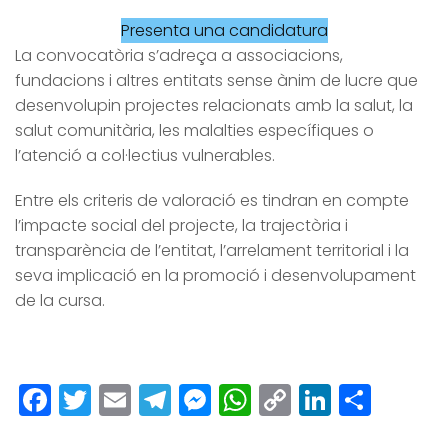
Presenta una candidatura
La convocatòria s’adreça a associacions,
fundacions i altres entitats sense ànim de lucre que
desenvolupin projectes relacionats amb la salut, la
salut comunitària, les malalties específiques o
l’atenció a col·lectius vulnerables.
Entre els criteris de valoració es tindran en compte
l’impacte social del projecte, la trajectòria i
transparència de l’entitat, l’arrelament territorial i la
seva implicació en la promoció i desenvolupament
de la cursa.
Facebook
Twitter
Email
Telegram
Messenger
WhatsApp
Copy
LinkedI
Comp
Link