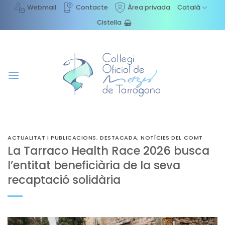
Skip
Webmail
Contacte
Àrea privada
Català
to
Cistella
content
ACTUALITAT I PUBLICACIONS
,
DESTACADA
,
NOTÍCIES DEL COMT
La Tarraco Health Race 2026 busca
l’entitat beneficiària de la seva
recaptació solidària