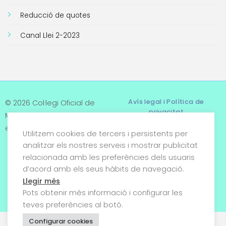
Reducció de quotes
Canal Llei 2-2023
Avís legal i Política de
© 2026 Col·legi Oficial de
privacitat
Metges de Tarragona. Tots
els drets reservats
Utilitzem cookies de tercers i persistents per
Termes i condicions
analitzar els nostres serveis i mostrar publicitat
relacionada amb les preferències dels usuaris
Política de cookies
d’acord amb els seus hàbits de navegació.
Condicions generals de
Llegir més
venda
Pots obtenir més informació i configurar les
teves preferències al botó.
Configurar cookies