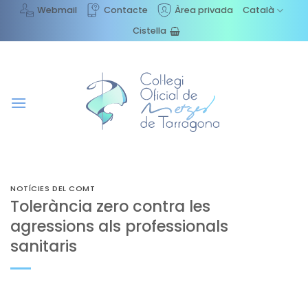
Skip
Webmail
Contacte
Àrea privada
Català
to
Cistella
content
NOTÍCIES DEL COMT
Tolerància zero contra les
agressions als professionals
sanitaris