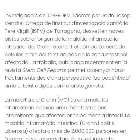
Investigadors del CIBERDEM, liderats per Joan Josep
Vendrell Ortega de l’Institut d’Investigació Sanitària
Pere Virgili (IISPV) de Tarragona, desvetllen noves
pistes sobre l’origen de la malaltia inflamatòria
intestinal del Crohn atenent al comportament de
cèl·lules mare del teixit adipós de la zona intestinal
afectada. La troballa, publicada recentment en la
revista
Stem Cell Reports
, permet dissenyar nous
tractaments des d’una perspectiva ‘adipocèntrica”
amb el teixit adipós com a protagonista.
La malaltia del Crohn (MC) és una malaltia
inflamatòria crònica amb manifestacions
intermitents que afecten principalment a l’intestí. La
malaltia inflamatòria intestinal (Crohn i colitis
ulcerosa) afecta a més de 2.000.000 persones en
Europa i el seu abordatge té un fort impacte