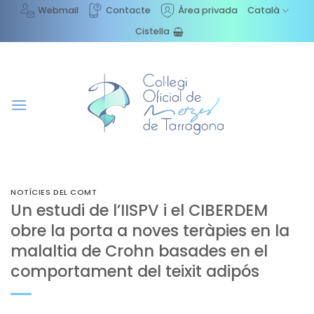
Skip
Webmail
Contacte
Àrea privada
Català
to
Cistella
content
NOTÍCIES DEL COMT
Un estudi de l’IISPV i el CIBERDEM
obre la porta a noves teràpies en la
malaltia de Crohn basades en el
comportament del teixit adipós