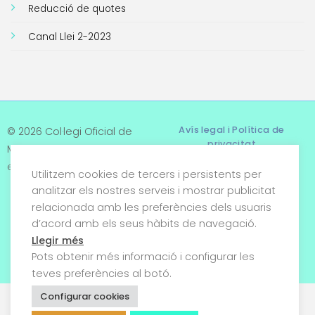
Reducció de quotes
Canal Llei 2-2023
Avís legal i Política de
© 2026 Col·legi Oficial de
privacitat
Metges de Tarragona. Tots
els drets reservats
Utilitzem cookies de tercers i persistents per
Termes i condicions
analitzar els nostres serveis i mostrar publicitat
relacionada amb les preferències dels usuaris
Política de cookies
d’acord amb els seus hàbits de navegació.
Condicions generals de
Llegir més
venda
Pots obtenir més informació i configurar les
teves preferències al botó.
Configurar cookies