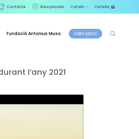
Contacte
Àrea privada
Català
Cistella
Fundació Antonius Musa
CERCADOC
urant l’any 2021