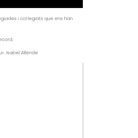
giades i col·legiats que ens han
ecord.
». Isabel Allende