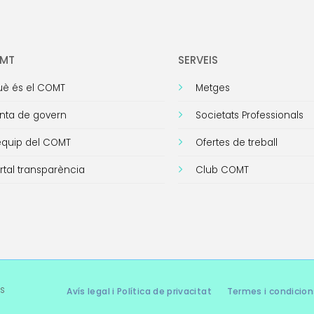
OMT
SERVEIS
è és el COMT
Metges
nta de govern
Societats Professionals
equip del COMT
Ofertes de treball
rtal transparència
Club COMT
s
Avís legal i Política de privacitat
Termes i condicion