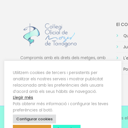
El C
Qu
Ju
Compromís amb els drets dels metges, amb
L'
la formació de qualitat i amb la tecnologia.
Po
Utilitzem cookies de tercers i persistents per
analitzar els nostres serveis i mostrar publicitat
relacionada amb les preferències dels usuaris
d’acord amb els seus hàbits de navegació.
Llegir més
Pots obtenir més informació i configurar les teves
preferències al botó.
© 2026 Col·legi Oficial de Metges de Tarragona. Tots el
Configurar cookies
drets reservats