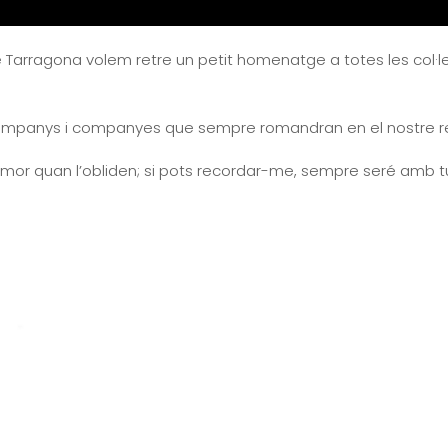
e Tarragona volem retre un petit homenatge a totes les col·le
s companys i companyes que sempre romandran en el nostre r
ls mor quan l’obliden; si pots recordar-me, sempre seré amb tu