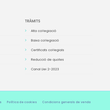
TRÀMITS
Alta col·legiació
Baixa col·legiació
Certificats col·legials
Reducció de quotes
Canal Llei 2-2023
s
Política de cookies
Condicions generals de venda