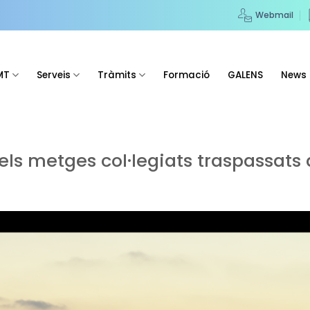
Webmail
MT
Serveis
Tràmits
Formació
GALENS
News
s metges col·legiats traspassats d