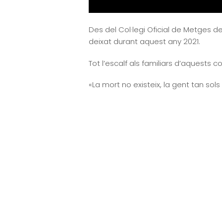
Des del Col·legi Oficial de Metges d
deixat durant aquest any 2021.
Tot l’escalf als familiars d’aquest
«La mort no existeix, la gent tan so