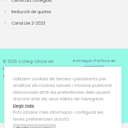
Certificats col·legials
Reducció de quotes
Canal Llei 2-2023
Avís legal i Política de
© 2026 Col·legi Oficial de
privacitat
Metges de Tarragona. Tots
els drets reservats
Utilitzem cookies de tercers i persistents per
Termes i condicions
analitzar els nostres serveis i mostrar publicitat
relacionada amb les preferències dels usuaris
Política de cookies
d’acord amb els seus hàbits de navegació.
Condicions generals de
Llegir més
venda
Pots obtenir més informació i configurar les
teves preferències al botó.