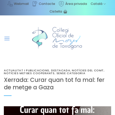
Skip
Webmail
Contacte
Àrea privada
Català
to
Cistella
content
ACTUALITAT I PUBLICACIONS
,
DESTACADA
,
NOTÍCIES DEL COMT
,
NOTÍCIES METGES COOPERANTS
,
SENSE CATEGORIA
Xerrada: Curar quan tot fa mal: fer
de metge a Gaza