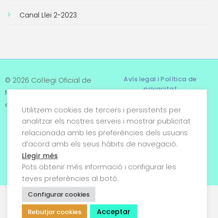
Canal Llei 2-2023
Avís legal i Política de
© 2026 Col·legi Oficial de
privacitat
Metges de Tarragona. Tots
els drets reservats
Utilitzem cookies de tercers i persistents per
Termes i condicions
analitzar els nostres serveis i mostrar publicitat
relacionada amb les preferències dels usuaris
Política de cookies
d’acord amb els seus hàbits de navegació.
Condicions generals de
Llegir més
venda
Pots obtenir més informació i configurar les
teves preferències al botó.
Configurar cookies
Acceptar
Rebutjar cookies