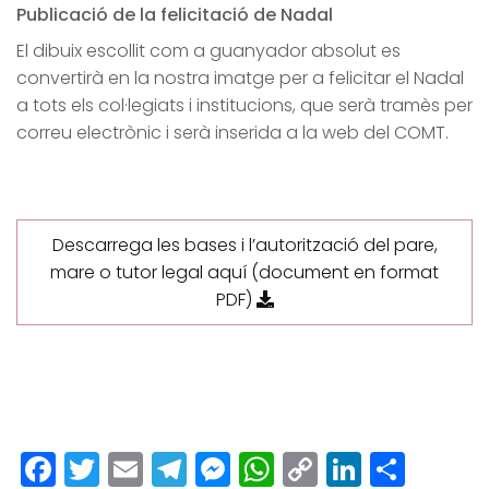
Publicació de la felicitació de Nadal
El dibuix escollit com a guanyador absolut es
convertirà en la nostra imatge per a felicitar el Nadal
a tots els col·legiats i institucions, que serà tramès per
correu electrònic i serà inserida a la web del COMT.
Descarrega les bases i l’autorització del pare,
mare o tutor legal aquí (document en format
PDF)
Facebook
Twitter
Email
Telegram
Messenger
WhatsApp
Copy
LinkedI
Comp