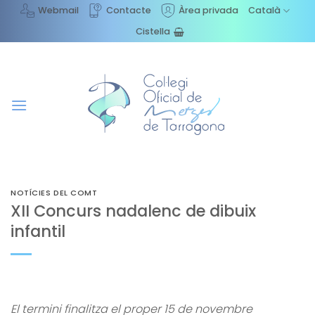
Skip
Webmail
Contacte
Àrea privada
Català
to
Cistella
content
NOTÍCIES DEL COMT
XII Concurs nadalenc de dibuix
infantil
El termini finalitza el proper 15 de novembre