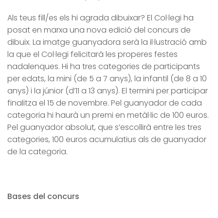
Als teus fill/es els hi agrada dibuixar? El Col·legi ha
posat en marxa una nova edició del concurs de
dibuix. La imatge guanyadora serà la il·lustració amb
la que el Col·legi felicitarà les properes festes
nadalenques. Hi ha tres categories de participants
per edats, la mini (de 5 a 7 anys), la infantil (de 8 a 10
anys) i la júnior (d’11 a 13 anys). El termini per participar
finalitza el 15 de novembre. Pel guanyador de cada
categoria hi haurà un premi en metàl·lic de 100 euros.
Pel guanyador absolut, que s’escollirà entre les tres
categories, 100 euros acumulatius als de guanyador
de la categoria.
Bases del concurs